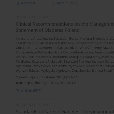
Abstract
Article
(PDF)
REPORT & GUIDELINES
Clinical Recommendations on the Management 
Statement of Diabetes Poland
Aleksandra Araszkiewicz
,
Sebastian Borys
,
Marlena Broncel
,
Andrz
Leszek Czupryniak
,
Mariusz Dąbrowski
,
Grzegorz Dzida
,
Tomasz D
Górska
,
Janusz Gumprecht
,
Barbara Idzior-Waluś
,
Przemysława Ja
Klupa
,
Andrzej Kokoszka
,
Anna Korzon-Burakowska
,
Irina Kowals
Małecki
,
Artur Mamcarz
,
Bartłomiej Matejko
,
Beata Matyjaszek-M
Myśliwiec
,
Katarzyna Nabrdalik
,
Krzysztof Narkiewicz
,
Jacek Siera
Agnieszka Szadkowska
,
Agnieszka Szypowska
,
Aleksandra Uruska
Wyleżoł
,
Edward Wylęgała
,
Agnieszka Zmysłowska
,
Dorota Zozuliń
Current Topics in Diabetes 2026;6(1):1-172
DOI
:
https://doi.org/10.5114/ctd/219306
Article
(PDF)
REPORT & GUIDELINES
Standards of Care in Diabetes. The position o