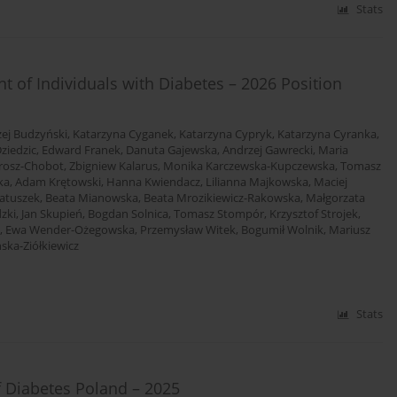
Stats
of Individuals with Diabetes – 2026 Position
ej Budzyński
,
Katarzyna Cyganek
,
Katarzyna Cypryk
,
Katarzyna Cyranka
,
ziedzic
,
Edward Franek
,
Danuta Gajewska
,
Andrzej Gawrecki
,
Maria
rosz-Chobot
,
Zbigniew Kalarus
,
Monika Karczewska-Kupczewska
,
Tomasz
ka
,
Adam Krętowski
,
Hanna Kwiendacz
,
Lilianna Majkowska
,
Maciej
atuszek
,
Beata Mianowska
,
Beata Mrozikiewicz-Rakowska
,
Małgorzata
dzki
,
Jan Skupień
,
Bogdan Solnica
,
Tomasz Stompór
,
Krzysztof Strojek
,
,
Ewa Wender-Ożegowska
,
Przemysław Witek
,
Bogumił Wolnik
,
Mariusz
ska-Ziółkiewicz
Stats
f Diabetes Poland – 2025