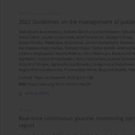
REPORT & GUIDELINES
2022 Guidelines on the management of patient
Aleksandra Araszkiewicz
,
Elżbieta Bandurska-Stankiewicz
,
Sebasti
Anna Czech
,
Leszek Czupryniak
,
Józef Drzewoski
,
Grzegorz Dzida
,
Maria Górska
,
Władysław Grzeszczak
,
Janusz Gumprecht
,
Barbara
Karczewska-Kupczewska
,
Tomasz Klupa
,
Teresa Koblik
,
Andrzej K
Lilianna Majkowska
,
Maciej Małecki
,
Artur Mamcarz
,
Barbara Mirk
Myśliwiec
,
Krzysztof Narkiewicz
,
Anna Noczyńska
,
Joanna Rymas
Krzysztof Strojek
,
Agnieszka Szadkowska
,
Małgorzata Szelachows
Bogna Wierusz-Wysocka
,
Przemysław Witek
,
Bogumił Wolnik
,
Mar
Current Topics in Diabetes 2022;2(1):1-130
DOI
:
https://doi.org/10.5114/ctd/146259
Article
(PDF)
REVIEW
Real-time continuous glucose monitoring syst
report