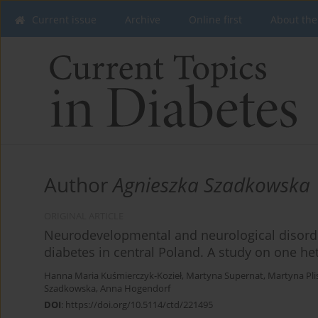
Current issue
Archive
Online first
About the
Author
Agnieszka Szadkowska
ORIGINAL ARTICLE
Neurodevelopmental and neurological disorde
diabetes in central Poland. A study on one h
Hanna Maria Kuśmierczyk-Kozieł
,
Martyna Supernat
,
Martyna Pli
Szadkowska
,
Anna Hogendorf
DOI
:
https://doi.org/10.5114/ctd/221495