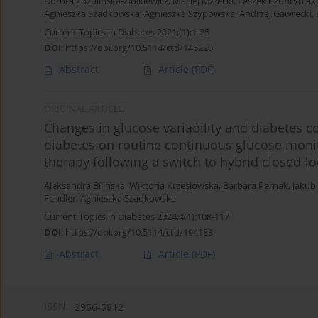
Dorota Zozulińska-Ziółkiewicz
,
Maciej Małecki
,
Leszek Czupryniak
Agnieszka Szadkowska
,
Agnieszka Szypowska
,
Andrzej Gawrecki
,
Current Topics in Diabetes 2021;(1):1-25
DOI
:
https://doi.org/10.5114/ctd/146220
Abstract
Article
(PDF)
ORIGINAL ARTICLE
Changes in glucose variability and diabetes co
diabetes on routine continuous glucose moni
therapy following a switch to hybrid closed-l
Aleksandra Bilińska
,
Wiktoria Krzesłowska
,
Barbara Pernak
,
Jakub
Fendler
,
Agnieszka Szadkowska
Current Topics in Diabetes 2024;4(1):108-117
DOI
:
https://doi.org/10.5114/ctd/194183
Abstract
Article
(PDF)
ISSN:
2956-5812