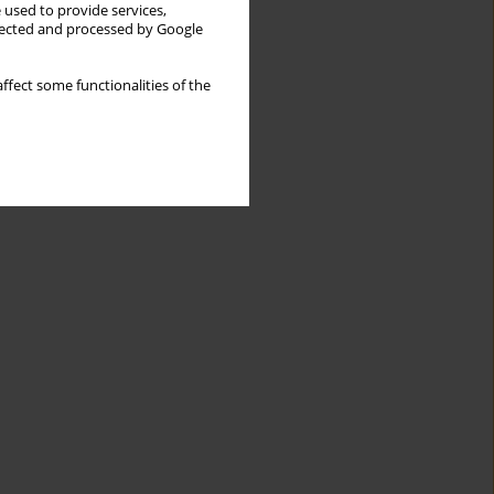
 used to provide services,
llected and processed by Google
ffect some functionalities of the