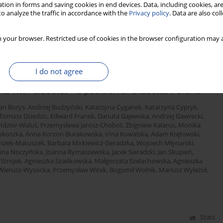
zypowska
,
Aleksandra Uruska
,
Ewa Wender-Ożegowska
,
Przemysław
tion in forms and saving cookies in end devices. Data, including cookies, are
szka Zmysłowska
,
Dorota Zozulińska-Ziółkiewicz
o analyze the traffic in accordance with the
Privacy policy
. Data are also co
 your browser. Restricted use of cookies in the browser configuration may a
Stats
I do not agree
s with diabetes - a position of Diabetes Poland
an Borys
,
Andrzej Budzyński
,
Katarzyna Cyganek
,
Katarzyna Cypryk
,
Tomasz Dziedzic
,
Edward Franek
,
Danuta Gajewska
,
Andrzej Gawrecki
,
 Idzior-Waluś
,
Przemysława Jarosz-Chobot
,
Zbigniew Kalarus
,
Monika
okoszka
,
Anna Korzon-Burakowska
,
Irina Kowalska
,
Adam Krętowski
,
aszek-Matuszek
,
Barbara Mirkiewicz-Sieradzka
,
Wojciech Młynarski
,
nna Noczyńska
,
Joanna Rymaszewska
,
Jacek Sieradzki
,
Jan Skupień
,
 Strojek
,
Agnieszka Szadkowska
,
Małgorzata Szelachowska
,
Agnieszka
Wierusz-Wysocka
,
Przemysław Witek
,
Bogumił Wolnik
,
Mariusz Wyleżoł
,
Stats