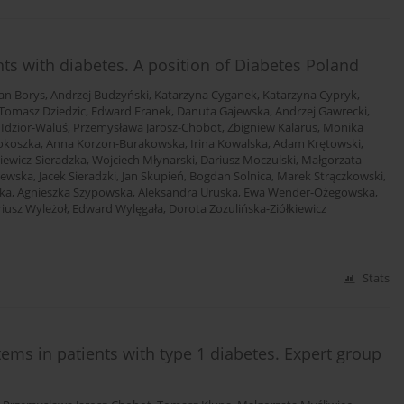
s with diabetes. A position of Diabetes Poland
an Borys
,
Andrzej Budzyński
,
Katarzyna Cyganek
,
Katarzyna Cypryk
,
Tomasz Dziedzic
,
Edward Franek
,
Danuta Gajewska
,
Andrzej Gawrecki
,
 Idzior-Waluś
,
Przemysława Jarosz-Chobot
,
Zbigniew Kalarus
,
Monika
okoszka
,
Anna Korzon-Burakowska
,
Irina Kowalska
,
Adam Krętowski
,
iewicz-Sieradzka
,
Wojciech Młynarski
,
Dariusz Moczulski
,
Małgorzata
zewska
,
Jacek Sieradzki
,
Jan Skupień
,
Bogdan Solnica
,
Marek Strączkowski
,
ka
,
Agnieszka Szypowska
,
Aleksandra Uruska
,
Ewa Wender-Ożegowska
,
iusz Wyleżoł
,
Edward Wylęgała
,
Dorota Zozulińska-Ziółkiewicz
Stats
ems in patients with type 1 diabetes. Expert group