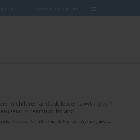
 Journal
Instructions for authors
rs in children and adolescents with type 1
eterogenous region of Poland
siecka-Olesiejuk
,
Anna Kaczmarek
,
Krystyna Wyka
,
Agnieszka