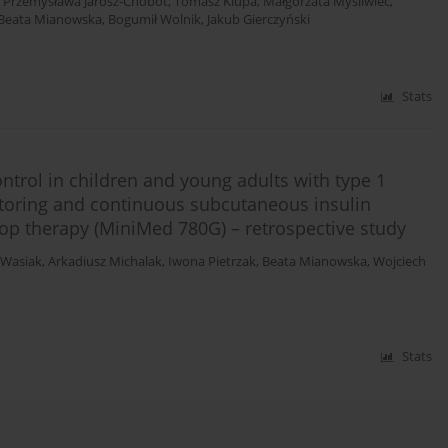
,
Przemysława Jarosz-Chobot
,
Tomasz Klupa
,
Małgorzata Myśliwiec
,
Beata Mianowska
,
Bogumił Wolnik
,
Jakub Gierczyński
Stats
ntrol in children and young adults with type 1
toring and continuous subcutaneous insulin
oop therapy (MiniMed 780G) – retrospective study
 Wasiak
,
Arkadiusz Michalak
,
Iwona Pietrzak
,
Beata Mianowska
,
Wojciech
Stats