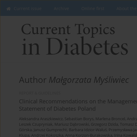
Current issue
Archive
Online first
About the
Author
Małgorzata Myśliwiec
REPORT & GUIDELINES
Clinical Recommendations on the Management 
Statement of Diabetes Poland
Aleksandra Araszkiewicz
,
Sebastian Borys
,
Marlena Broncel
,
Andrz
Leszek Czupryniak
,
Mariusz Dąbrowski
,
Grzegorz Dzida
,
Tomasz D
Górska
,
Janusz Gumprecht
,
Barbara Idzior-Waluś
,
Przemysława Ja
Klupa
,
Andrzej Kokoszka
,
Anna Korzon-Burakowska
,
Irina Kowals