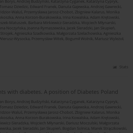
an Borys
,
Andrzej Budzyński
,
Katarzyna Cyganek
,
Katarzyna Cypryk
,
Tomasz Dziedzic
,
Edward Franek
,
Danuta Gajewska
,
Andrzej Gawrecki
,
 Idzior-Waluś
,
Przemysława Jarosz-Chobot
,
Zbigniew Kalarus
,
Monika
okoszka
,
Anna Korzon-Burakowska
,
Irina Kowalska
,
Adam Krętowski
,
aszek-Matuszek
,
Barbara Mirkiewicz-Sieradzka
,
Wojciech Młynarski
,
nna Noczyńska
,
Joanna Rymaszewska
,
Jacek Sieradzki
,
Jan Skupień
,
 Strojek
,
Agnieszka Szadkowska
,
Małgorzata Szelachowska
,
Agnieszka
Wierusz-Wysocka
,
Przemysław Witek
,
Bogumił Wolnik
,
Mariusz Wyleżoł
,
Stats
s with diabetes. A position of Diabetes Poland
an Borys
,
Andrzej Budzyński
,
Katarzyna Cyganek
,
Katarzyna Cypryk
,
Tomasz Dziedzic
,
Edward Franek
,
Danuta Gajewska
,
Andrzej Gawrecki
,
 Idzior-Waluś
,
Przemysława Jarosz-Chobot
,
Zbigniew Kalarus
,
Monika
okoszka
,
Anna Korzon-Burakowska
,
Irina Kowalska
,
Adam Krętowski
,
iewicz-Sieradzka
,
Wojciech Młynarski
,
Dariusz Moczulski
,
Małgorzata
zewska
,
Jacek Sieradzki
,
Jan Skupień
,
Bogdan Solnica
,
Marek Strączkowski
,