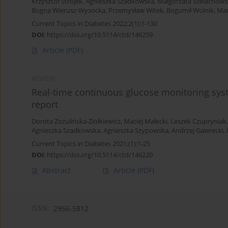
Krzysztof Strojek
,
Agnieszka Szadkowska
,
Małgorzata Szelachows
Bogna Wierusz-Wysocka
,
Przemysław Witek
,
Bogumił Wolnik
,
Mar
Current Topics in Diabetes 2022;2(1):1-130
DOI
:
https://doi.org/10.5114/ctd/146259
Article
(PDF)
REVIEW
Real-time continuous glucose monitoring syst
report
Dorota Zozulińska-Ziółkiewicz
,
Maciej Małecki
,
Leszek Czupryniak
Agnieszka Szadkowska
,
Agnieszka Szypowska
,
Andrzej Gawrecki
,
Current Topics in Diabetes 2021;(1):1-25
DOI
:
https://doi.org/10.5114/ctd/146220
Abstract
Article
(PDF)
ISSN:
2956-5812