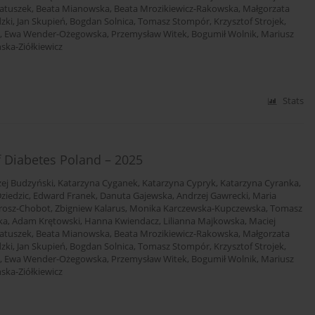
atuszek
,
Beata Mianowska
,
Beata Mrozikiewicz-Rakowska
,
Małgorzata
dzki
,
Jan Skupień
,
Bogdan Solnica
,
Tomasz Stompór
,
Krzysztof Strojek
,
,
Ewa Wender-Ożegowska
,
Przemysław Witek
,
Bogumił Wolnik
,
Mariusz
ska-Ziółkiewicz
Stats
f Diabetes Poland – 2025
ej Budzyński
,
Katarzyna Cyganek
,
Katarzyna Cypryk
,
Katarzyna Cyranka
,
ziedzic
,
Edward Franek
,
Danuta Gajewska
,
Andrzej Gawrecki
,
Maria
rosz-Chobot
,
Zbigniew Kalarus
,
Monika Karczewska-Kupczewska
,
Tomasz
ka
,
Adam Krętowski
,
Hanna Kwiendacz
,
Lilianna Majkowska
,
Maciej
atuszek
,
Beata Mianowska
,
Beata Mrozikiewicz-Rakowska
,
Małgorzata
dzki
,
Jan Skupień
,
Bogdan Solnica
,
Tomasz Stompór
,
Krzysztof Strojek
,
,
Ewa Wender-Ożegowska
,
Przemysław Witek
,
Bogumił Wolnik
,
Mariusz
ska-Ziółkiewicz