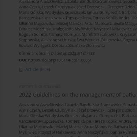
Aleksandra Araszkiewicz
,
Elżbieta Bandurska-Stankiewicz
,
Sebasti
Anna Czech
,
Leszek Czupryniak
,
Józef Drzewoski
,
Grzegorz Dzida
,
Maria Górska
,
Władysław Grzeszczak
,
Janusz Gumprecht
,
Barbara
Karczewska-Kupczewska
,
Tomasz Klupa
,
Teresa Koblik
,
Andrzej K
Lilianna Majkowska
,
Maciej Małecki
,
Artur Mamcarz
,
Beata Matyj
Dariusz Moczulski
,
Małgorzata Myśliwiec
,
Krzysztof Narkiewicz
,
A
Bogdan Solnica
,
Tomasz Stompór
,
Marek Strączkowski
,
Krzysztof
Szypowska
,
Aleksandra Uruska
,
Ewa Wender-Ożegowska
,
Bogna 
Edward Wylęgała
,
Dorota Zozulińska-Ziółkiewicz
Current Topics in Diabetes 2023;3(1):1-133
DOI
:
https://doi.org/10.5114/ctd/160061
Article
(PDF)
REPORT & GUIDELINES
2022 Guidelines on the management of patient
Aleksandra Araszkiewicz
,
Elżbieta Bandurska-Stankiewicz
,
Sebasti
Anna Czech
,
Leszek Czupryniak
,
Józef Drzewoski
,
Grzegorz Dzida
,
Maria Górska
,
Władysław Grzeszczak
,
Janusz Gumprecht
,
Barbara
Karczewska-Kupczewska
,
Tomasz Klupa
,
Teresa Koblik
,
Andrzej K
Lilianna Majkowska
,
Maciej Małecki
,
Artur Mamcarz
,
Barbara Mirk
Myśliwiec
,
Krzysztof Narkiewicz
,
Anna Noczyńska
,
Joanna Rymas