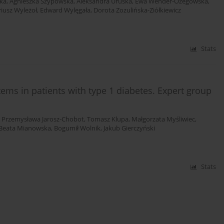
ka
,
Agnieszka Szypowska
,
Aleksandra Uruska
,
Ewa Wender-Ożegowska
,
iusz Wyleżoł
,
Edward Wylęgała
,
Dorota Zozulińska-Ziółkiewicz
Stats
ems in patients with type 1 diabetes. Expert group
,
Przemysława Jarosz-Chobot
,
Tomasz Klupa
,
Małgorzata Myśliwiec
,
Beata Mianowska
,
Bogumił Wolnik
,
Jakub Gierczyński
Stats