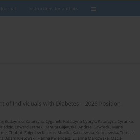
 Journal
Instructions for authors
of Individuals with Diabetes – 2026 Position
ej Budzyński
,
Katarzyna Cyganek
,
Katarzyna Cypryk
,
Katarzyna Cyranka
,
ziedzic
,
Edward Franek
,
Danuta Gajewska
,
Andrzej Gawrecki
,
Maria
rosz-Chobot
,
Zbigniew Kalarus
,
Monika Karczewska-Kupczewska
,
Tomasz
ka
,
Adam Krętowski
,
Hanna Kwiendacz
,
Lilianna Majkowska
,
Maciej