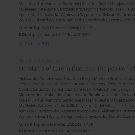
Małecki
,
Artur Mamcarz
,
Bartłomiej Matejko
,
Beata Matyjaszek-M
Myśliwiec
,
Katarzyna Nabrdalik
,
Krzysztof Narkiewicz
,
Jacek Siera
Agnieszka Szadkowska
,
Agnieszka Szypowska
,
Aleksandra Uruska
Wyleżoł
,
Edward Wylęgała
,
Agnieszka Zmysłowska
,
Dorota Zozuliń
Current Topics in Diabetes 2026;6(1):1-172
DOI
:
https://doi.org/10.5114/ctd/219306
Article
(PDF)
REPORT & GUIDELINES
Standards of Care in Diabetes. The position o
Aleksandra Araszkiewicz
,
Sebastian Borys
,
Marlena Broncel
,
Andrz
Leszek Czupryniak
,
Mariusz Dąbrowski
,
Grzegorz Dzida
,
Tomasz D
Górska
,
Janusz Gumprecht
,
Barbara Idzior-Waluś
,
Przemysława Ja
Klupa
,
Andrzej Kokoszka
,
Anna Korzon-Burakowska
,
Irina Kowals
Małecki
,
Artur Mamcarz
,
Bartłomiej Matejko
,
Beata Matyjaszek-M
Myśliwiec
,
Katarzyna Nabrdalik
,
Krzysztof Narkiewicz
,
Jacek Siera
Agnieszka Szadkowska
,
Agnieszka Szypowska
,
Aleksandra Uruska
Wyleżoł
,
Edward Wylęgała
,
Agnieszka Zmysłowska
,
Dorota Zozuliń
Current Topics in Diabetes 2025;5(1):1-158
DOI
:
https://doi.org/10.5114/ctd/203685