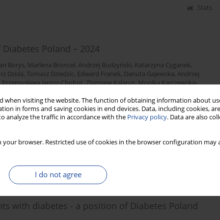
Stats
f Diabetes Poland – 2024
an Borys
,
Marlena Broncel
,
Andrzej Budzyński
,
Katarzyna Cyganek
,
rz Dzida
,
Tomasz Dziedzic
,
Edward Franek
,
Danuta Gajewska
,
Andrzej
,
Przemysława Jarosz-Chobot
,
Zbigniew Kalarus
,
Monika Karczewska-
akowska
,
Irina Kowalska
,
Adam Krętowski
,
Hanna Kwiendacz
,
Lilianna
 when visiting the website. The function of obtaining information about use
eata Matyjaszek-Matuszek
,
Beata Mianowska
,
Beata Mrozikiewicz-
tion in forms and saving cookies in end devices. Data, including cookies, are
 Narkiewicz
,
Jacek Sieradzki
,
Jan Skupień
,
Bogdan Solnica
,
Tomasz
o analyze the traffic in accordance with the
Privacy policy
. Data are also co
zypowska
,
Aleksandra Uruska
,
Ewa Wender-Ożegowska
,
Przemysław
szka Zmysłowska
,
Dorota Zozulińska-Ziółkiewicz
 your browser. Restricted use of cookies in the browser configuration may a
Stats
I do not agree
s with diabetes - a position of Diabetes Poland