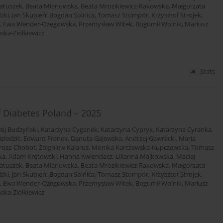
atuszek
,
Beata Mianowska
,
Beata Mrozikiewicz-Rakowska
,
Małgorzata
dzki
,
Jan Skupień
,
Bogdan Solnica
,
Tomasz Stompór
,
Krzysztof Strojek
,
,
Ewa Wender-Ożegowska
,
Przemysław Witek
,
Bogumił Wolnik
,
Mariusz
ska-Ziółkiewicz
Stats
f Diabetes Poland – 2025
ej Budzyński
,
Katarzyna Cyganek
,
Katarzyna Cypryk
,
Katarzyna Cyranka
,
ziedzic
,
Edward Franek
,
Danuta Gajewska
,
Andrzej Gawrecki
,
Maria
rosz-Chobot
,
Zbigniew Kalarus
,
Monika Karczewska-Kupczewska
,
Tomasz
ka
,
Adam Krętowski
,
Hanna Kwiendacz
,
Lilianna Majkowska
,
Maciej
atuszek
,
Beata Mianowska
,
Beata Mrozikiewicz-Rakowska
,
Małgorzata
dzki
,
Jan Skupień
,
Bogdan Solnica
,
Tomasz Stompór
,
Krzysztof Strojek
,
,
Ewa Wender-Ożegowska
,
Przemysław Witek
,
Bogumił Wolnik
,
Mariusz
ska-Ziółkiewicz