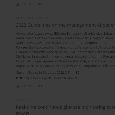
Article
(PDF)
REPORT & GUIDELINES
2022 Guidelines on the management of patient
Aleksandra Araszkiewicz
,
Elżbieta Bandurska-Stankiewicz
,
Sebasti
Anna Czech
,
Leszek Czupryniak
,
Józef Drzewoski
,
Grzegorz Dzida
,
Maria Górska
,
Władysław Grzeszczak
,
Janusz Gumprecht
,
Barbara
Karczewska-Kupczewska
,
Tomasz Klupa
,
Teresa Koblik
,
Andrzej K
Lilianna Majkowska
,
Maciej Małecki
,
Artur Mamcarz
,
Barbara Mirk
Myśliwiec
,
Krzysztof Narkiewicz
,
Anna Noczyńska
,
Joanna Rymas
Krzysztof Strojek
,
Agnieszka Szadkowska
,
Małgorzata Szelachows
Bogna Wierusz-Wysocka
,
Przemysław Witek
,
Bogumił Wolnik
,
Mar
Current Topics in Diabetes 2022;2(1):1-130
DOI
:
https://doi.org/10.5114/ctd/146259
Article
(PDF)
REVIEW
Real-time continuous glucose monitoring syst
report