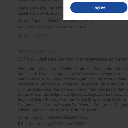
I agree
Maciej T. Malecki
,
Tomasz Klupa
,
Monika Bociąga-Jasik
,
Irina Kowa
Leszek Czupryniak
,
Jerzy Hohendorff
,
Michał Kania
Current Topics in Diabetes 2022;2(3-4):185-214
DOI
:
https://doi.org/10.5114/ctd/161459
Article
(PDF)
REPORT & GUIDELINES
2023 Guidelines on the management of patient
Aleksandra Araszkiewicz
,
Elżbieta Bandurska-Stankiewicz
,
Sebasti
Anna Czech
,
Leszek Czupryniak
,
Józef Drzewoski
,
Grzegorz Dzida
,
Maria Górska
,
Władysław Grzeszczak
,
Janusz Gumprecht
,
Barbara
Karczewska-Kupczewska
,
Tomasz Klupa
,
Teresa Koblik
,
Andrzej K
Lilianna Majkowska
,
Maciej Małecki
,
Artur Mamcarz
,
Beata Matyj
Dariusz Moczulski
,
Małgorzata Myśliwiec
,
Krzysztof Narkiewicz
,
A
Bogdan Solnica
,
Tomasz Stompór
,
Marek Strączkowski
,
Krzysztof
Szypowska
,
Aleksandra Uruska
,
Ewa Wender-Ożegowska
,
Bogna 
Edward Wylęgała
,
Dorota Zozulińska-Ziółkiewicz
Current Topics in Diabetes 2023;3(1):1-133
DOI
:
https://doi.org/10.5114/ctd/160061