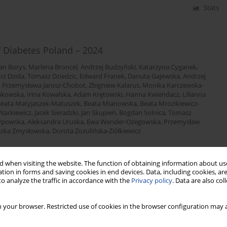
Stats
f Diabetes Poland – 2024
an Borys
,
Marlena Broncel
,
Andrzej Budzyński
,
Katarzyna Cyganek
,
rz Dzida
,
Tomasz Dziedzic
,
Edward Franek
,
Danuta Gajewska
,
Andrzej
,
Przemysława Jarosz-Chobot
,
Zbigniew Kalarus
,
Monika Karczewska-
akowska
,
Irina Kowalska
,
Adam Krętowski
,
Hanna Kwiendacz
,
Lilianna
eata Matyjaszek-Matuszek
,
Beata Mianowska
,
Beata Mrozikiewicz-
 Narkiewicz
,
Jacek Sieradzki
,
Jan Skupień
,
Bogdan Solnica
,
Tomasz
zypowska
,
Aleksandra Uruska
,
Ewa Wender-Ożegowska
,
Przemysław
szka Zmysłowska
,
Dorota Zozulińska-Ziółkiewicz
 when visiting the website. The function of obtaining information about use
Stats
tion in forms and saving cookies in end devices. Data, including cookies, are
o analyze the traffic in accordance with the
Privacy policy
. Data are also co
 your browser. Restricted use of cookies in the browser configuration may a
erapeutic management and glycemic monitoring in
nd other viral pandemics