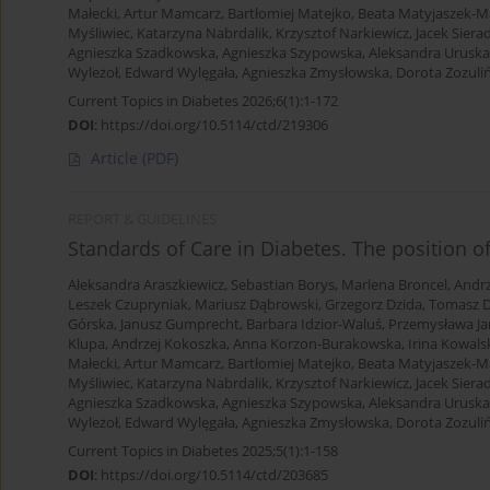
Małecki
,
Artur Mamcarz
,
Bartłomiej Matejko
,
Beata Matyjaszek-M
Myśliwiec
,
Katarzyna Nabrdalik
,
Krzysztof Narkiewicz
,
Jacek Siera
Agnieszka Szadkowska
,
Agnieszka Szypowska
,
Aleksandra Uruska
Wyleżoł
,
Edward Wylęgała
,
Agnieszka Zmysłowska
,
Dorota Zozuliń
Current Topics in Diabetes 2026;6(1):1-172
DOI
:
https://doi.org/10.5114/ctd/219306
Article
(PDF)
REPORT & GUIDELINES
Standards of Care in Diabetes. The position o
Aleksandra Araszkiewicz
,
Sebastian Borys
,
Marlena Broncel
,
Andrz
Leszek Czupryniak
,
Mariusz Dąbrowski
,
Grzegorz Dzida
,
Tomasz D
Górska
,
Janusz Gumprecht
,
Barbara Idzior-Waluś
,
Przemysława Ja
Klupa
,
Andrzej Kokoszka
,
Anna Korzon-Burakowska
,
Irina Kowals
Małecki
,
Artur Mamcarz
,
Bartłomiej Matejko
,
Beata Matyjaszek-M
Myśliwiec
,
Katarzyna Nabrdalik
,
Krzysztof Narkiewicz
,
Jacek Siera
Agnieszka Szadkowska
,
Agnieszka Szypowska
,
Aleksandra Uruska
Wyleżoł
,
Edward Wylęgała
,
Agnieszka Zmysłowska
,
Dorota Zozuliń
Current Topics in Diabetes 2025;5(1):1-158
DOI
:
https://doi.org/10.5114/ctd/203685