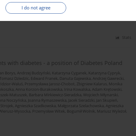
I do not agree
lska
,
Janusz Gumprecht
,
Krzysztof Strojek
,
Dorota Zozulińska-Ziółkiewicz
,
Stats
s with diabetes - a position of Diabetes Poland
an Borys
,
Andrzej Budzyński
,
Katarzyna Cyganek
,
Katarzyna Cypryk
,
Tomasz Dziedzic
,
Edward Franek
,
Danuta Gajewska
,
Andrzej Gawrecki
,
 Idzior-Waluś
,
Przemysława Jarosz-Chobot
,
Zbigniew Kalarus
,
Monika
okoszka
,
Anna Korzon-Burakowska
,
Irina Kowalska
,
Adam Krętowski
,
aszek-Matuszek
,
Barbara Mirkiewicz-Sieradzka
,
Wojciech Młynarski
,
nna Noczyńska
,
Joanna Rymaszewska
,
Jacek Sieradzki
,
Jan Skupień
,
 Strojek
,
Agnieszka Szadkowska
,
Małgorzata Szelachowska
,
Agnieszka
Wierusz-Wysocka
,
Przemysław Witek
,
Bogumił Wolnik
,
Mariusz Wyleżoł
,