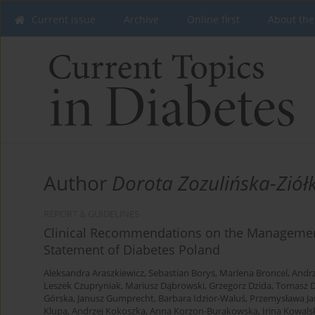
Current issue
Archive
Online first
About the
Author
Dorota Zozulińska-Ziół
REPORT & GUIDELINES
Clinical Recommendations on the Management 
Statement of Diabetes Poland
Aleksandra Araszkiewicz
,
Sebastian Borys
,
Marlena Broncel
,
Andrz
Leszek Czupryniak
,
Mariusz Dąbrowski
,
Grzegorz Dzida
,
Tomasz D
Górska
,
Janusz Gumprecht
,
Barbara Idzior-Waluś
,
Przemysława Ja
Klupa
,
Andrzej Kokoszka
,
Anna Korzon-Burakowska
,
Irina Kowals