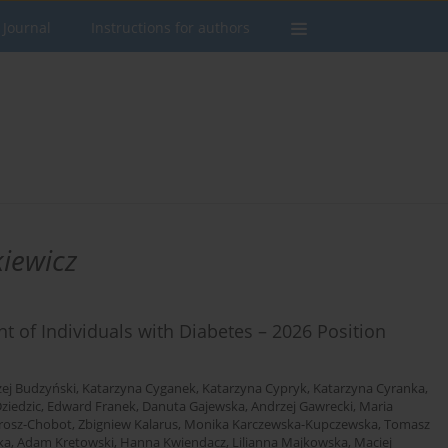
 Journal
Instructions for authors
kiewicz
of Individuals with Diabetes – 2026 Position
ej Budzyński
,
Katarzyna Cyganek
,
Katarzyna Cypryk
,
Katarzyna Cyranka
,
ziedzic
,
Edward Franek
,
Danuta Gajewska
,
Andrzej Gawrecki
,
Maria
rosz-Chobot
,
Zbigniew Kalarus
,
Monika Karczewska-Kupczewska
,
Tomasz
ka
,
Adam Krętowski
,
Hanna Kwiendacz
,
Lilianna Majkowska
,
Maciej