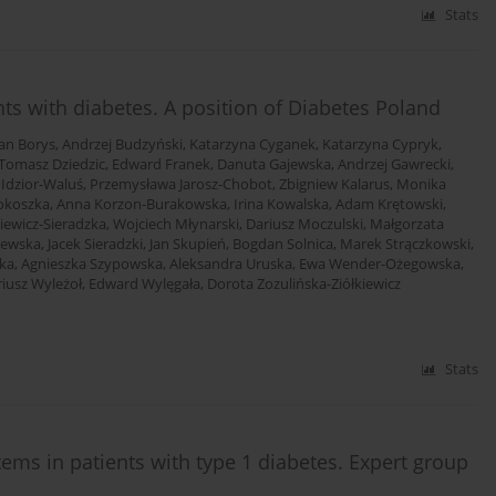
Stats
s with diabetes. A position of Diabetes Poland
an Borys
,
Andrzej Budzyński
,
Katarzyna Cyganek
,
Katarzyna Cypryk
,
Tomasz Dziedzic
,
Edward Franek
,
Danuta Gajewska
,
Andrzej Gawrecki
,
 Idzior-Waluś
,
Przemysława Jarosz-Chobot
,
Zbigniew Kalarus
,
Monika
okoszka
,
Anna Korzon-Burakowska
,
Irina Kowalska
,
Adam Krętowski
,
iewicz-Sieradzka
,
Wojciech Młynarski
,
Dariusz Moczulski
,
Małgorzata
zewska
,
Jacek Sieradzki
,
Jan Skupień
,
Bogdan Solnica
,
Marek Strączkowski
,
ka
,
Agnieszka Szypowska
,
Aleksandra Uruska
,
Ewa Wender-Ożegowska
,
iusz Wyleżoł
,
Edward Wylęgała
,
Dorota Zozulińska-Ziółkiewicz
Stats
ems in patients with type 1 diabetes. Expert group