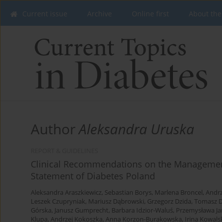
Current issue
Archive
Online first
About the
Author
Aleksandra Uruska
REPORT & GUIDELINES
Clinical Recommendations on the Management 
Statement of Diabetes Poland
Aleksandra Araszkiewicz
,
Sebastian Borys
,
Marlena Broncel
,
Andrz
Leszek Czupryniak
,
Mariusz Dąbrowski
,
Grzegorz Dzida
,
Tomasz D
Górska
,
Janusz Gumprecht
,
Barbara Idzior-Waluś
,
Przemysława Ja
Klupa
,
Andrzej Kokoszka
,
Anna Korzon-Burakowska
,
Irina Kowals