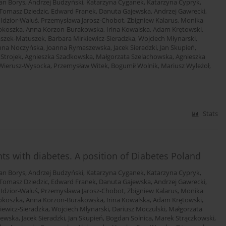
an Borys
,
Andrzej Budzyński
,
Katarzyna Cyganek
,
Katarzyna Cypryk
,
Tomasz Dziedzic
,
Edward Franek
,
Danuta Gajewska
,
Andrzej Gawrecki
,
 Idzior-Waluś
,
Przemysława Jarosz-Chobot
,
Zbigniew Kalarus
,
Monika
okoszka
,
Anna Korzon-Burakowska
,
Irina Kowalska
,
Adam Krętowski
,
aszek-Matuszek
,
Barbara Mirkiewicz-Sieradzka
,
Wojciech Młynarski
,
nna Noczyńska
,
Joanna Rymaszewska
,
Jacek Sieradzki
,
Jan Skupień
,
 Strojek
,
Agnieszka Szadkowska
,
Małgorzata Szelachowska
,
Agnieszka
Wierusz-Wysocka
,
Przemysław Witek
,
Bogumił Wolnik
,
Mariusz Wyleżoł
,
Stats
s with diabetes. A position of Diabetes Poland
an Borys
,
Andrzej Budzyński
,
Katarzyna Cyganek
,
Katarzyna Cypryk
,
Tomasz Dziedzic
,
Edward Franek
,
Danuta Gajewska
,
Andrzej Gawrecki
,
 Idzior-Waluś
,
Przemysława Jarosz-Chobot
,
Zbigniew Kalarus
,
Monika
okoszka
,
Anna Korzon-Burakowska
,
Irina Kowalska
,
Adam Krętowski
,
iewicz-Sieradzka
,
Wojciech Młynarski
,
Dariusz Moczulski
,
Małgorzata
zewska
,
Jacek Sieradzki
,
Jan Skupień
,
Bogdan Solnica
,
Marek Strączkowski
,