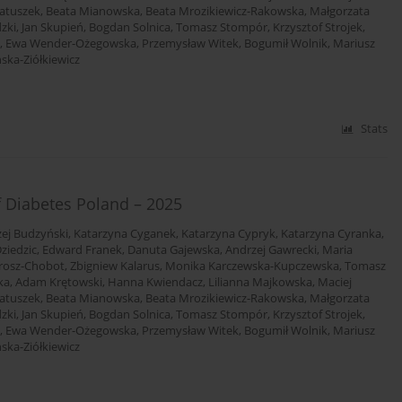
atuszek
,
Beata Mianowska
,
Beata Mrozikiewicz-Rakowska
,
Małgorzata
dzki
,
Jan Skupień
,
Bogdan Solnica
,
Tomasz Stompór
,
Krzysztof Strojek
,
,
Ewa Wender-Ożegowska
,
Przemysław Witek
,
Bogumił Wolnik
,
Mariusz
ska-Ziółkiewicz
Stats
f Diabetes Poland – 2025
ej Budzyński
,
Katarzyna Cyganek
,
Katarzyna Cypryk
,
Katarzyna Cyranka
,
ziedzic
,
Edward Franek
,
Danuta Gajewska
,
Andrzej Gawrecki
,
Maria
rosz-Chobot
,
Zbigniew Kalarus
,
Monika Karczewska-Kupczewska
,
Tomasz
ka
,
Adam Krętowski
,
Hanna Kwiendacz
,
Lilianna Majkowska
,
Maciej
atuszek
,
Beata Mianowska
,
Beata Mrozikiewicz-Rakowska
,
Małgorzata
dzki
,
Jan Skupień
,
Bogdan Solnica
,
Tomasz Stompór
,
Krzysztof Strojek
,
,
Ewa Wender-Ożegowska
,
Przemysław Witek
,
Bogumił Wolnik
,
Mariusz
ska-Ziółkiewicz