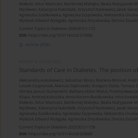
Małecki
,
Artur Mamcarz
,
Bartłomiej Matejko
,
Beata Matyjaszek-M
Myśliwiec
,
Katarzyna Nabrdalik
,
Krzysztof Narkiewicz
,
Jacek Siera
Agnieszka Szadkowska
,
Agnieszka Szypowska
,
Aleksandra Uruska
Wyleżoł
,
Edward Wylęgała
,
Agnieszka Zmysłowska
,
Dorota Zozuliń
Current Topics in Diabetes 2026;6(1):1-172
DOI
:
https://doi.org/10.5114/ctd/219306
Article
(PDF)
REPORT & GUIDELINES
Standards of Care in Diabetes. The position o
Aleksandra Araszkiewicz
,
Sebastian Borys
,
Marlena Broncel
,
Andrz
Leszek Czupryniak
,
Mariusz Dąbrowski
,
Grzegorz Dzida
,
Tomasz D
Górska
,
Janusz Gumprecht
,
Barbara Idzior-Waluś
,
Przemysława Ja
Klupa
,
Andrzej Kokoszka
,
Anna Korzon-Burakowska
,
Irina Kowals
Małecki
,
Artur Mamcarz
,
Bartłomiej Matejko
,
Beata Matyjaszek-M
Myśliwiec
,
Katarzyna Nabrdalik
,
Krzysztof Narkiewicz
,
Jacek Siera
Agnieszka Szadkowska
,
Agnieszka Szypowska
,
Aleksandra Uruska
Wyleżoł
,
Edward Wylęgała
,
Agnieszka Zmysłowska
,
Dorota Zozuliń
Current Topics in Diabetes 2025;5(1):1-158
DOI
:
https://doi.org/10.5114/ctd/203685