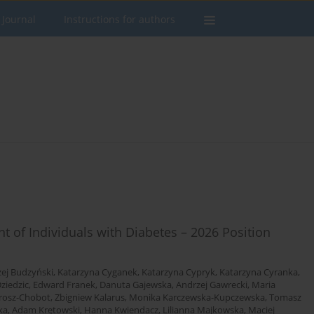
 Journal
Instructions for authors
of Individuals with Diabetes – 2026 Position
ej Budzyński
,
Katarzyna Cyganek
,
Katarzyna Cypryk
,
Katarzyna Cyranka
,
ziedzic
,
Edward Franek
,
Danuta Gajewska
,
Andrzej Gawrecki
,
Maria
rosz-Chobot
,
Zbigniew Kalarus
,
Monika Karczewska-Kupczewska
,
Tomasz
ka
,
Adam Krętowski
,
Hanna Kwiendacz
,
Lilianna Majkowska
,
Maciej