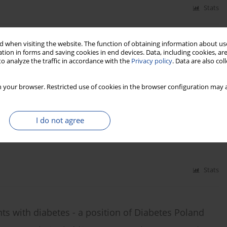
Stats
 when visiting the website. The function of obtaining information about use
f Diabetes Poland – 2024
tion in forms and saving cookies in end devices. Data, including cookies, are
o analyze the traffic in accordance with the
Privacy policy
. Data are also co
an Borys
,
Marlena Broncel
,
Andrzej Budzyński
,
Katarzyna Cyganek
,
rz Dzida
,
Tomasz Dziedzic
,
Edward Franek
,
Danuta Gajewska
,
Andrzej
,
Przemysława Jarosz-Chobot
,
Zbigniew Kalarus
,
Monika Karczewska-
 your browser. Restricted use of cookies in the browser configuration may a
akowska
,
Irina Kowalska
,
Adam Krętowski
,
Hanna Kwiendacz
,
Lilianna
eata Matyjaszek-Matuszek
,
Beata Mianowska
,
Beata Mrozikiewicz-
 Narkiewicz
,
Jacek Sieradzki
,
Jan Skupień
,
Bogdan Solnica
,
Tomasz
I do not agree
zypowska
,
Aleksandra Uruska
,
Ewa Wender-Ożegowska
,
Przemysław
szka Zmysłowska
,
Dorota Zozulińska-Ziółkiewicz
Stats
s with diabetes - a position of Diabetes Poland