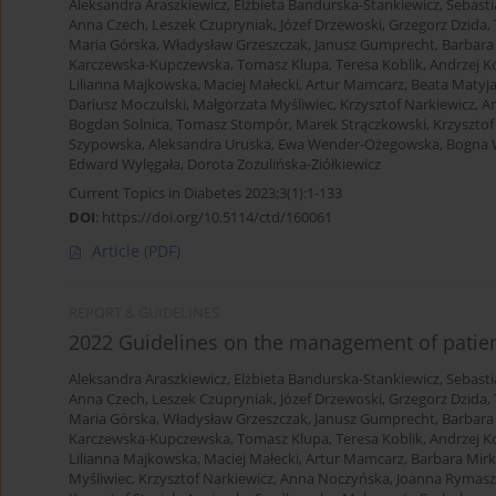
Aleksandra Araszkiewicz
,
Elżbieta Bandurska-Stankiewicz
,
Sebasti
Anna Czech
,
Leszek Czupryniak
,
Józef Drzewoski
,
Grzegorz Dzida
,
Maria Górska
,
Władysław Grzeszczak
,
Janusz Gumprecht
,
Barbara
Karczewska-Kupczewska
,
Tomasz Klupa
,
Teresa Koblik
,
Andrzej K
Lilianna Majkowska
,
Maciej Małecki
,
Artur Mamcarz
,
Beata Matyj
Dariusz Moczulski
,
Małgorzata Myśliwiec
,
Krzysztof Narkiewicz
,
A
Bogdan Solnica
,
Tomasz Stompór
,
Marek Strączkowski
,
Krzysztof
Szypowska
,
Aleksandra Uruska
,
Ewa Wender-Ożegowska
,
Bogna 
Edward Wylęgała
,
Dorota Zozulińska-Ziółkiewicz
Current Topics in Diabetes 2023;3(1):1-133
DOI
:
https://doi.org/10.5114/ctd/160061
Article
(PDF)
REPORT & GUIDELINES
2022 Guidelines on the management of patient
Aleksandra Araszkiewicz
,
Elżbieta Bandurska-Stankiewicz
,
Sebasti
Anna Czech
,
Leszek Czupryniak
,
Józef Drzewoski
,
Grzegorz Dzida
,
Maria Górska
,
Władysław Grzeszczak
,
Janusz Gumprecht
,
Barbara
Karczewska-Kupczewska
,
Tomasz Klupa
,
Teresa Koblik
,
Andrzej K
Lilianna Majkowska
,
Maciej Małecki
,
Artur Mamcarz
,
Barbara Mirk
Myśliwiec
,
Krzysztof Narkiewicz
,
Anna Noczyńska
,
Joanna Rymas