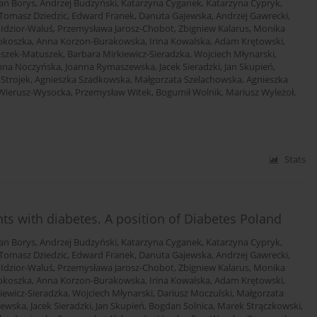
an Borys
,
Andrzej Budzyński
,
Katarzyna Cyganek
,
Katarzyna Cypryk
,
Tomasz Dziedzic
,
Edward Franek
,
Danuta Gajewska
,
Andrzej Gawrecki
,
 Idzior-Waluś
,
Przemysława Jarosz-Chobot
,
Zbigniew Kalarus
,
Monika
okoszka
,
Anna Korzon-Burakowska
,
Irina Kowalska
,
Adam Krętowski
,
aszek-Matuszek
,
Barbara Mirkiewicz-Sieradzka
,
Wojciech Młynarski
,
nna Noczyńska
,
Joanna Rymaszewska
,
Jacek Sieradzki
,
Jan Skupień
,
 Strojek
,
Agnieszka Szadkowska
,
Małgorzata Szelachowska
,
Agnieszka
Wierusz-Wysocka
,
Przemysław Witek
,
Bogumił Wolnik
,
Mariusz Wyleżoł
,
Stats
s with diabetes. A position of Diabetes Poland
an Borys
,
Andrzej Budzyński
,
Katarzyna Cyganek
,
Katarzyna Cypryk
,
Tomasz Dziedzic
,
Edward Franek
,
Danuta Gajewska
,
Andrzej Gawrecki
,
 Idzior-Waluś
,
Przemysława Jarosz-Chobot
,
Zbigniew Kalarus
,
Monika
okoszka
,
Anna Korzon-Burakowska
,
Irina Kowalska
,
Adam Krętowski
,
iewicz-Sieradzka
,
Wojciech Młynarski
,
Dariusz Moczulski
,
Małgorzata
zewska
,
Jacek Sieradzki
,
Jan Skupień
,
Bogdan Solnica
,
Marek Strączkowski
,