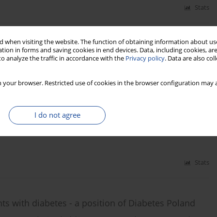
Stats
 when visiting the website. The function of obtaining information about use
f Diabetes Poland – 2024
tion in forms and saving cookies in end devices. Data, including cookies, are
o analyze the traffic in accordance with the
Privacy policy
. Data are also co
an Borys
,
Marlena Broncel
,
Andrzej Budzyński
,
Katarzyna Cyganek
,
rz Dzida
,
Tomasz Dziedzic
,
Edward Franek
,
Danuta Gajewska
,
Andrzej
,
Przemysława Jarosz-Chobot
,
Zbigniew Kalarus
,
Monika Karczewska-
 your browser. Restricted use of cookies in the browser configuration may a
akowska
,
Irina Kowalska
,
Adam Krętowski
,
Hanna Kwiendacz
,
Lilianna
eata Matyjaszek-Matuszek
,
Beata Mianowska
,
Beata Mrozikiewicz-
 Narkiewicz
,
Jacek Sieradzki
,
Jan Skupień
,
Bogdan Solnica
,
Tomasz
I do not agree
zypowska
,
Aleksandra Uruska
,
Ewa Wender-Ożegowska
,
Przemysław
szka Zmysłowska
,
Dorota Zozulińska-Ziółkiewicz
Stats
s with diabetes - a position of Diabetes Poland