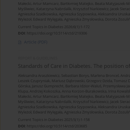
Małecki
,
Artur Mamcarz
,
Bartłomiej Matejko
,
Beata Matyjaszek-M
Myśliwiec
,
Katarzyna Nabrdalik
,
Krzysztof Narkiewicz
,
Jacek Siera
Agnieszka Szadkowska
,
Agnieszka Szypowska
,
Aleksandra Uruska
Wyleżoł
,
Edward Wylęgała
,
Agnieszka Zmysłowska
,
Dorota Zozuliń
Current Topics in Diabetes 2026;6(1):1-172
DOI
:
https://doi.org/10.5114/ctd/219306
Article
(PDF)
REPORT & GUIDELINES
Standards of Care in Diabetes. The position o
Aleksandra Araszkiewicz
,
Sebastian Borys
,
Marlena Broncel
,
Andrz
Leszek Czupryniak
,
Mariusz Dąbrowski
,
Grzegorz Dzida
,
Tomasz D
Górska
,
Janusz Gumprecht
,
Barbara Idzior-Waluś
,
Przemysława Ja
Klupa
,
Andrzej Kokoszka
,
Anna Korzon-Burakowska
,
Irina Kowals
Małecki
,
Artur Mamcarz
,
Bartłomiej Matejko
,
Beata Matyjaszek-M
Myśliwiec
,
Katarzyna Nabrdalik
,
Krzysztof Narkiewicz
,
Jacek Siera
Agnieszka Szadkowska
,
Agnieszka Szypowska
,
Aleksandra Uruska
Wyleżoł
,
Edward Wylęgała
,
Agnieszka Zmysłowska
,
Dorota Zozuliń
Current Topics in Diabetes 2025;5(1):1-158
DOI
:
https://doi.org/10.5114/ctd/203685