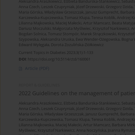
Aleksandra Araszkiewicz
,
Elżbieta Bandurska-Stankiewicz
,
Sebasti
Anna Czech
,
Leszek Czupryniak
,
Józef Drzewoski
,
Grzegorz Dzida
,
Maria Górska
,
Władysław Grzeszczak
,
Janusz Gumprecht
,
Barbara
Karczewska-Kupczewska
,
Tomasz Klupa
,
Teresa Koblik
,
Andrzej K
Lilianna Majkowska
,
Maciej Małecki
,
Artur Mamcarz
,
Beata Matyj
Dariusz Moczulski
,
Małgorzata Myśliwiec
,
Krzysztof Narkiewicz
,
A
Bogdan Solnica
,
Tomasz Stompór
,
Marek Strączkowski
,
Krzysztof
Szypowska
,
Aleksandra Uruska
,
Ewa Wender-Ożegowska
,
Bogna 
Edward Wylęgała
,
Dorota Zozulińska-Ziółkiewicz
Current Topics in Diabetes 2023;3(1):1-133
DOI
:
https://doi.org/10.5114/ctd/160061
Article
(PDF)
REPORT & GUIDELINES
2022 Guidelines on the management of patient
Aleksandra Araszkiewicz
,
Elżbieta Bandurska-Stankiewicz
,
Sebasti
Anna Czech
,
Leszek Czupryniak
,
Józef Drzewoski
,
Grzegorz Dzida
,
Maria Górska
,
Władysław Grzeszczak
,
Janusz Gumprecht
,
Barbara
Karczewska-Kupczewska
,
Tomasz Klupa
,
Teresa Koblik
,
Andrzej K
Lilianna Majkowska
,
Maciej Małecki
,
Artur Mamcarz
,
Barbara Mirk
Myśliwiec
,
Krzysztof Narkiewicz
,
Anna Noczyńska
,
Joanna Rymas