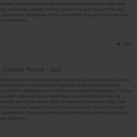
atuszek
,
Beata Mianowska
,
Beata Mrozikiewicz-Rakowska
,
Małgorzata
dzki
,
Jan Skupień
,
Bogdan Solnica
,
Tomasz Stompór
,
Krzysztof Strojek
,
,
Ewa Wender-Ożegowska
,
Przemysław Witek
,
Bogumił Wolnik
,
Mariusz
ska-Ziółkiewicz
Stats
f Diabetes Poland – 2025
ej Budzyński
,
Katarzyna Cyganek
,
Katarzyna Cypryk
,
Katarzyna Cyranka
,
ziedzic
,
Edward Franek
,
Danuta Gajewska
,
Andrzej Gawrecki
,
Maria
rosz-Chobot
,
Zbigniew Kalarus
,
Monika Karczewska-Kupczewska
,
Tomasz
ka
,
Adam Krętowski
,
Hanna Kwiendacz
,
Lilianna Majkowska
,
Maciej
atuszek
,
Beata Mianowska
,
Beata Mrozikiewicz-Rakowska
,
Małgorzata
dzki
,
Jan Skupień
,
Bogdan Solnica
,
Tomasz Stompór
,
Krzysztof Strojek
,
,
Ewa Wender-Ożegowska
,
Przemysław Witek
,
Bogumił Wolnik
,
Mariusz
ska-Ziółkiewicz