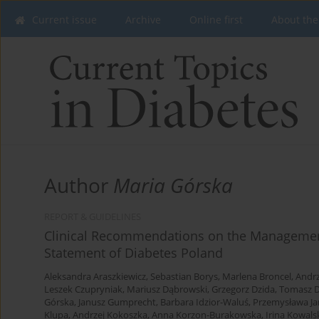
Current issue
Archive
Online first
About the
Author
Maria Górska
REPORT & GUIDELINES
Clinical Recommendations on the Management 
Statement of Diabetes Poland
Aleksandra Araszkiewicz
,
Sebastian Borys
,
Marlena Broncel
,
Andrz
Leszek Czupryniak
,
Mariusz Dąbrowski
,
Grzegorz Dzida
,
Tomasz D
Górska
,
Janusz Gumprecht
,
Barbara Idzior-Waluś
,
Przemysława Ja
Klupa
,
Andrzej Kokoszka
,
Anna Korzon-Burakowska
,
Irina Kowals