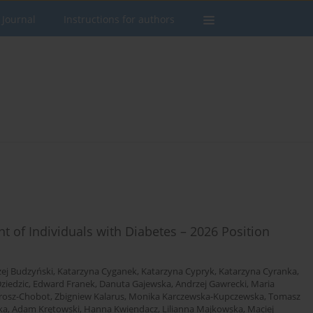
 Journal
Instructions for authors
of Individuals with Diabetes – 2026 Position
ej Budzyński
,
Katarzyna Cyganek
,
Katarzyna Cypryk
,
Katarzyna Cyranka
,
ziedzic
,
Edward Franek
,
Danuta Gajewska
,
Andrzej Gawrecki
,
Maria
rosz-Chobot
,
Zbigniew Kalarus
,
Monika Karczewska-Kupczewska
,
Tomasz
ka
,
Adam Krętowski
,
Hanna Kwiendacz
,
Lilianna Majkowska
,
Maciej