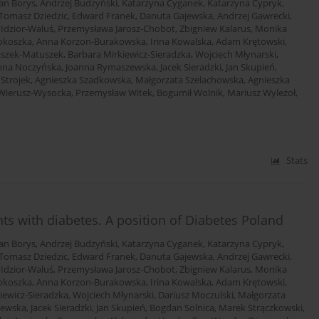
an Borys
,
Andrzej Budzyński
,
Katarzyna Cyganek
,
Katarzyna Cypryk
,
Tomasz Dziedzic
,
Edward Franek
,
Danuta Gajewska
,
Andrzej Gawrecki
,
 Idzior-Waluś
,
Przemysława Jarosz-Chobot
,
Zbigniew Kalarus
,
Monika
okoszka
,
Anna Korzon-Burakowska
,
Irina Kowalska
,
Adam Krętowski
,
aszek-Matuszek
,
Barbara Mirkiewicz-Sieradzka
,
Wojciech Młynarski
,
nna Noczyńska
,
Joanna Rymaszewska
,
Jacek Sieradzki
,
Jan Skupień
,
 Strojek
,
Agnieszka Szadkowska
,
Małgorzata Szelachowska
,
Agnieszka
Wierusz-Wysocka
,
Przemysław Witek
,
Bogumił Wolnik
,
Mariusz Wyleżoł
,
Stats
s with diabetes. A position of Diabetes Poland
an Borys
,
Andrzej Budzyński
,
Katarzyna Cyganek
,
Katarzyna Cypryk
,
Tomasz Dziedzic
,
Edward Franek
,
Danuta Gajewska
,
Andrzej Gawrecki
,
 Idzior-Waluś
,
Przemysława Jarosz-Chobot
,
Zbigniew Kalarus
,
Monika
okoszka
,
Anna Korzon-Burakowska
,
Irina Kowalska
,
Adam Krętowski
,
iewicz-Sieradzka
,
Wojciech Młynarski
,
Dariusz Moczulski
,
Małgorzata
zewska
,
Jacek Sieradzki
,
Jan Skupień
,
Bogdan Solnica
,
Marek Strączkowski
,