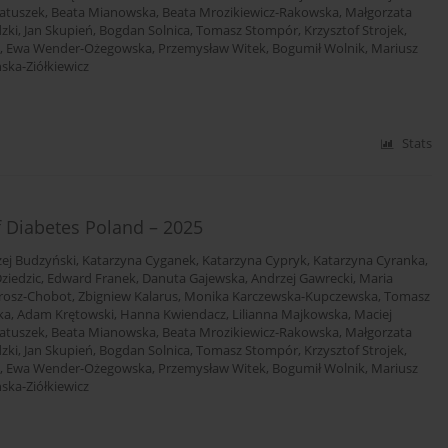
atuszek
,
Beata Mianowska
,
Beata Mrozikiewicz-Rakowska
,
Małgorzata
dzki
,
Jan Skupień
,
Bogdan Solnica
,
Tomasz Stompór
,
Krzysztof Strojek
,
,
Ewa Wender-Ożegowska
,
Przemysław Witek
,
Bogumił Wolnik
,
Mariusz
ska-Ziółkiewicz
Stats
f Diabetes Poland – 2025
ej Budzyński
,
Katarzyna Cyganek
,
Katarzyna Cypryk
,
Katarzyna Cyranka
,
ziedzic
,
Edward Franek
,
Danuta Gajewska
,
Andrzej Gawrecki
,
Maria
rosz-Chobot
,
Zbigniew Kalarus
,
Monika Karczewska-Kupczewska
,
Tomasz
ka
,
Adam Krętowski
,
Hanna Kwiendacz
,
Lilianna Majkowska
,
Maciej
atuszek
,
Beata Mianowska
,
Beata Mrozikiewicz-Rakowska
,
Małgorzata
dzki
,
Jan Skupień
,
Bogdan Solnica
,
Tomasz Stompór
,
Krzysztof Strojek
,
,
Ewa Wender-Ożegowska
,
Przemysław Witek
,
Bogumił Wolnik
,
Mariusz
ska-Ziółkiewicz