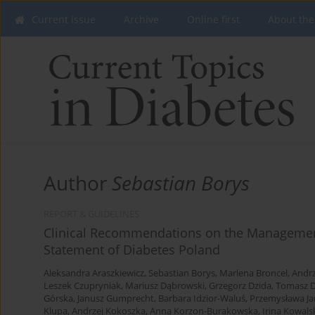
Current issue
Archive
Online first
About the
Author
Sebastian Borys
REPORT & GUIDELINES
Clinical Recommendations on the Management 
Statement of Diabetes Poland
Aleksandra Araszkiewicz
,
Sebastian Borys
,
Marlena Broncel
,
Andrz
Leszek Czupryniak
,
Mariusz Dąbrowski
,
Grzegorz Dzida
,
Tomasz D
Górska
,
Janusz Gumprecht
,
Barbara Idzior-Waluś
,
Przemysława Ja
Klupa
,
Andrzej Kokoszka
,
Anna Korzon-Burakowska
,
Irina Kowals