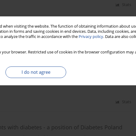
Stats
 when visiting the website. The function of obtaining information about use
f Diabetes Poland – 2024
tion in forms and saving cookies in end devices. Data, including cookies, are
o analyze the traffic in accordance with the
Privacy policy
. Data are also co
an Borys
,
Marlena Broncel
,
Andrzej Budzyński
,
Katarzyna Cyganek
,
rz Dzida
,
Tomasz Dziedzic
,
Edward Franek
,
Danuta Gajewska
,
Andrzej
,
Przemysława Jarosz-Chobot
,
Zbigniew Kalarus
,
Monika Karczewska-
 your browser. Restricted use of cookies in the browser configuration may a
akowska
,
Irina Kowalska
,
Adam Krętowski
,
Hanna Kwiendacz
,
Lilianna
eata Matyjaszek-Matuszek
,
Beata Mianowska
,
Beata Mrozikiewicz-
 Narkiewicz
,
Jacek Sieradzki
,
Jan Skupień
,
Bogdan Solnica
,
Tomasz
I do not agree
zypowska
,
Aleksandra Uruska
,
Ewa Wender-Ożegowska
,
Przemysław
szka Zmysłowska
,
Dorota Zozulińska-Ziółkiewicz
Stats
s with diabetes - a position of Diabetes Poland