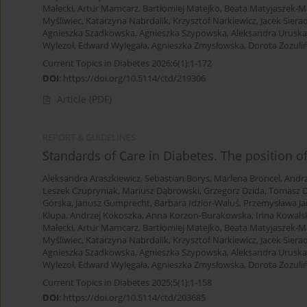
Małecki
,
Artur Mamcarz
,
Bartłomiej Matejko
,
Beata Matyjaszek-M
Myśliwiec
,
Katarzyna Nabrdalik
,
Krzysztof Narkiewicz
,
Jacek Siera
Agnieszka Szadkowska
,
Agnieszka Szypowska
,
Aleksandra Uruska
Wyleżoł
,
Edward Wylęgała
,
Agnieszka Zmysłowska
,
Dorota Zozuliń
Current Topics in Diabetes 2026;6(1):1-172
DOI
:
https://doi.org/10.5114/ctd/219306
Article
(PDF)
REPORT & GUIDELINES
Standards of Care in Diabetes. The position o
Aleksandra Araszkiewicz
,
Sebastian Borys
,
Marlena Broncel
,
Andrz
Leszek Czupryniak
,
Mariusz Dąbrowski
,
Grzegorz Dzida
,
Tomasz D
Górska
,
Janusz Gumprecht
,
Barbara Idzior-Waluś
,
Przemysława Ja
Klupa
,
Andrzej Kokoszka
,
Anna Korzon-Burakowska
,
Irina Kowals
Małecki
,
Artur Mamcarz
,
Bartłomiej Matejko
,
Beata Matyjaszek-M
Myśliwiec
,
Katarzyna Nabrdalik
,
Krzysztof Narkiewicz
,
Jacek Siera
Agnieszka Szadkowska
,
Agnieszka Szypowska
,
Aleksandra Uruska
Wyleżoł
,
Edward Wylęgała
,
Agnieszka Zmysłowska
,
Dorota Zozuliń
Current Topics in Diabetes 2025;5(1):1-158
DOI
:
https://doi.org/10.5114/ctd/203685