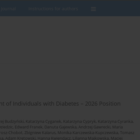
 Journal
Instructions for authors
of Individuals with Diabetes – 2026 Position
ej Budzyński
,
Katarzyna Cyganek
,
Katarzyna Cypryk
,
Katarzyna Cyranka
,
ziedzic
,
Edward Franek
,
Danuta Gajewska
,
Andrzej Gawrecki
,
Maria
rosz-Chobot
,
Zbigniew Kalarus
,
Monika Karczewska-Kupczewska
,
Tomasz
ka
,
Adam Krętowski
,
Hanna Kwiendacz
,
Lilianna Majkowska
,
Maciej