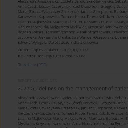
Aleksandra Araszkiewicz
,
Elżbieta Bandurska-Stankiewicz
,
Sebasti
Anna Czech
,
Leszek Czupryniak
,
Józef Drzewoski
,
Grzegorz Dzida
,
Maria Górska
,
Władysław Grzeszczak
,
Janusz Gumprecht
,
Barbara
Karczewska-Kupczewska
,
Tomasz Klupa
,
Teresa Koblik
,
Andrzej K
Lilianna Majkowska
,
Maciej Małecki
,
Artur Mamcarz
,
Beata Matyj
Dariusz Moczulski
,
Małgorzata Myśliwiec
,
Krzysztof Narkiewicz
,
A
Bogdan Solnica
,
Tomasz Stompór
,
Marek Strączkowski
,
Krzysztof
Szypowska
,
Aleksandra Uruska
,
Ewa Wender-Ożegowska
,
Bogna 
Edward Wylęgała
,
Dorota Zozulińska-Ziółkiewicz
Current Topics in Diabetes 2023;3(1):1-133
DOI
:
https://doi.org/10.5114/ctd/160061
Article
(PDF)
REPORT & GUIDELINES
2022 Guidelines on the management of patient
Aleksandra Araszkiewicz
,
Elżbieta Bandurska-Stankiewicz
,
Sebasti
Anna Czech
,
Leszek Czupryniak
,
Józef Drzewoski
,
Grzegorz Dzida
,
Maria Górska
,
Władysław Grzeszczak
,
Janusz Gumprecht
,
Barbara
Karczewska-Kupczewska
,
Tomasz Klupa
,
Teresa Koblik
,
Andrzej K
Lilianna Majkowska
,
Maciej Małecki
,
Artur Mamcarz
,
Barbara Mirk
Myśliwiec
,
Krzysztof Narkiewicz
,
Anna Noczyńska
,
Joanna Rymas