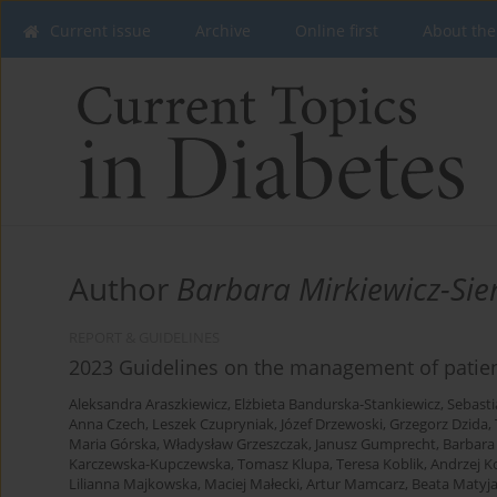
Current issue
Archive
Online first
About the
Author
Barbara Mirkiewicz-Sie
REPORT & GUIDELINES
2023 Guidelines on the management of patient
Aleksandra Araszkiewicz
,
Elżbieta Bandurska-Stankiewicz
,
Sebasti
Anna Czech
,
Leszek Czupryniak
,
Józef Drzewoski
,
Grzegorz Dzida
,
Maria Górska
,
Władysław Grzeszczak
,
Janusz Gumprecht
,
Barbara
Karczewska-Kupczewska
,
Tomasz Klupa
,
Teresa Koblik
,
Andrzej K
Lilianna Majkowska
,
Maciej Małecki
,
Artur Mamcarz
,
Beata Matyj