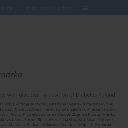
 Journal
Instructions for authors
radzka
s with diabetes - a position of Diabetes Poland
an Borys
,
Andrzej Budzyński
,
Katarzyna Cyganek
,
Katarzyna Cypryk
,
Tomasz Dziedzic
,
Edward Franek
,
Danuta Gajewska
,
Andrzej Gawrecki
,
 Idzior-Waluś
,
Przemysława Jarosz-Chobot
,
Zbigniew Kalarus
,
Monika
okoszka
,
Anna Korzon-Burakowska
,
Irina Kowalska
,
Adam Krętowski
,
aszek-Matuszek
,
Barbara Mirkiewicz-Sieradzka
,
Wojciech Młynarski
,