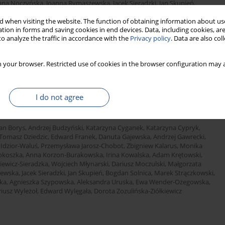
nna Noczyńska
,
Joanna Rymaszewska
,
Jacek Sieradzki
,
Jan Skupień
,
 Strojek
,
Agnieszka Szadkowska
,
Małgorzata Szelachowska
,
Agnieszka
 when visiting the website. The function of obtaining information about use
Wierusz-Wysocka
,
Przemysław Witek
,
Bogumił Wolnik
,
Mariusz Wyleżoł
,
tion in forms and saving cookies in end devices. Data, including cookies, are
o analyze the traffic in accordance with the
Privacy policy
. Data are also co
 your browser. Restricted use of cookies in the browser configuration may a
Stats
I do not agree
s with diabetes. A position of Diabetes Poland
an Borys
,
Andrzej Budzyński
,
Katarzyna Cyganek
,
Katarzyna Cypryk
,
Tomasz Dziedzic
,
Edward Franek
,
Danuta Gajewska
,
Andrzej Gawrecki
,
 Idzior-Waluś
,
Przemysława Jarosz-Chobot
,
Zbigniew Kalarus
,
Monika
okoszka
,
Anna Korzon-Burakowska
,
Irina Kowalska
,
Adam Krętowski
,
iewicz-Sieradzka
,
Wojciech Młynarski
,
Dariusz Moczulski
,
Małgorzata
zewska
,
Jacek Sieradzki
,
Jan Skupień
,
Bogdan Solnica
,
Marek Strączkowski
,
ka
,
Agnieszka Szypowska
,
Aleksandra Uruska
,
Ewa Wender-Ożegowska
,
iusz Wyleżoł
,
Edward Wylęgała
,
Dorota Zozulińska-Ziółkiewicz