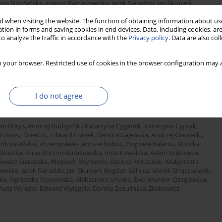
nna Noczyńska
,
Joanna Rymaszewska
,
Jacek Sieradzki
,
Jan Skupień
,
 Strojek
,
Agnieszka Szadkowska
,
Małgorzata Szelachowska
,
Agnieszka
 when visiting the website. The function of obtaining information about use
Wierusz-Wysocka
,
Przemysław Witek
,
Bogumił Wolnik
,
Mariusz Wyleżoł
,
tion in forms and saving cookies in end devices. Data, including cookies, are
o analyze the traffic in accordance with the
Privacy policy
. Data are also co
 your browser. Restricted use of cookies in the browser configuration may a
Stats
I do not agree
s with diabetes. A position of Diabetes Poland
an Borys
,
Andrzej Budzyński
,
Katarzyna Cyganek
,
Katarzyna Cypryk
,
Tomasz Dziedzic
,
Edward Franek
,
Danuta Gajewska
,
Andrzej Gawrecki
,
 Idzior-Waluś
,
Przemysława Jarosz-Chobot
,
Zbigniew Kalarus
,
Monika
okoszka
,
Anna Korzon-Burakowska
,
Irina Kowalska
,
Adam Krętowski
,
iewicz-Sieradzka
,
Wojciech Młynarski
,
Dariusz Moczulski
,
Małgorzata
zewska
,
Jacek Sieradzki
,
Jan Skupień
,
Bogdan Solnica
,
Marek Strączkowski
,
ka
,
Agnieszka Szypowska
,
Aleksandra Uruska
,
Ewa Wender-Ożegowska
,
iusz Wyleżoł
,
Edward Wylęgała
,
Dorota Zozulińska-Ziółkiewicz