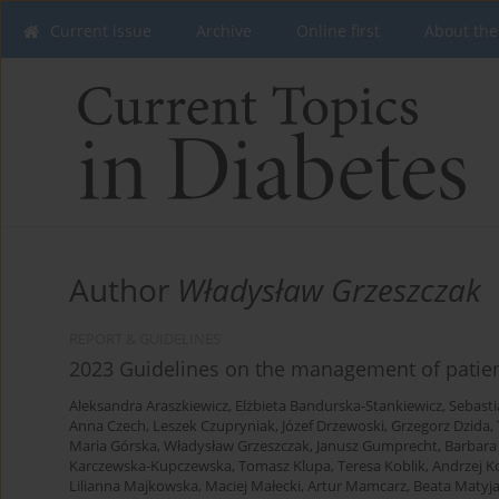
Current issue
Archive
Online first
About the
Author
Władysław Grzeszczak
REPORT & GUIDELINES
2023 Guidelines on the management of patient
Aleksandra Araszkiewicz
,
Elżbieta Bandurska-Stankiewicz
,
Sebasti
Anna Czech
,
Leszek Czupryniak
,
Józef Drzewoski
,
Grzegorz Dzida
,
Maria Górska
,
Władysław Grzeszczak
,
Janusz Gumprecht
,
Barbara
Karczewska-Kupczewska
,
Tomasz Klupa
,
Teresa Koblik
,
Andrzej K
Lilianna Majkowska
,
Maciej Małecki
,
Artur Mamcarz
,
Beata Matyj