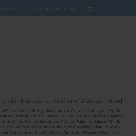
 Journal
Instructions for authors
s with diabetes - a position of Diabetes Poland
an Borys
,
Andrzej Budzyński
,
Katarzyna Cyganek
,
Katarzyna Cypryk
,
Tomasz Dziedzic
,
Edward Franek
,
Danuta Gajewska
,
Andrzej Gawrecki
,
 Idzior-Waluś
,
Przemysława Jarosz-Chobot
,
Zbigniew Kalarus
,
Monika
okoszka
,
Anna Korzon-Burakowska
,
Irina Kowalska
,
Adam Krętowski
,
aszek-Matuszek
,
Barbara Mirkiewicz-Sieradzka
,
Wojciech Młynarski
,