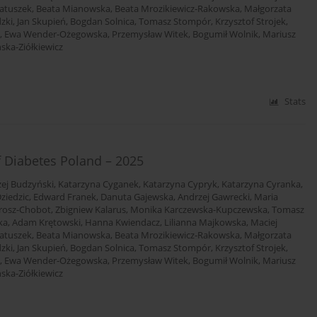
atuszek
,
Beata Mianowska
,
Beata Mrozikiewicz-Rakowska
,
Małgorzata
dzki
,
Jan Skupień
,
Bogdan Solnica
,
Tomasz Stompór
,
Krzysztof Strojek
,
,
Ewa Wender-Ożegowska
,
Przemysław Witek
,
Bogumił Wolnik
,
Mariusz
ska-Ziółkiewicz
Stats
f Diabetes Poland – 2025
ej Budzyński
,
Katarzyna Cyganek
,
Katarzyna Cypryk
,
Katarzyna Cyranka
,
ziedzic
,
Edward Franek
,
Danuta Gajewska
,
Andrzej Gawrecki
,
Maria
rosz-Chobot
,
Zbigniew Kalarus
,
Monika Karczewska-Kupczewska
,
Tomasz
ka
,
Adam Krętowski
,
Hanna Kwiendacz
,
Lilianna Majkowska
,
Maciej
atuszek
,
Beata Mianowska
,
Beata Mrozikiewicz-Rakowska
,
Małgorzata
dzki
,
Jan Skupień
,
Bogdan Solnica
,
Tomasz Stompór
,
Krzysztof Strojek
,
,
Ewa Wender-Ożegowska
,
Przemysław Witek
,
Bogumił Wolnik
,
Mariusz
ska-Ziółkiewicz