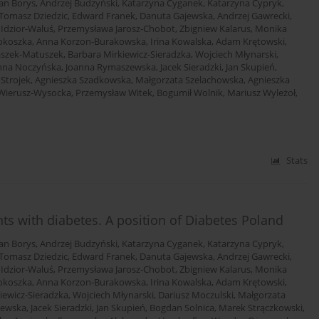
an Borys
,
Andrzej Budzyński
,
Katarzyna Cyganek
,
Katarzyna Cypryk
,
Tomasz Dziedzic
,
Edward Franek
,
Danuta Gajewska
,
Andrzej Gawrecki
,
 Idzior-Waluś
,
Przemysława Jarosz-Chobot
,
Zbigniew Kalarus
,
Monika
okoszka
,
Anna Korzon-Burakowska
,
Irina Kowalska
,
Adam Krętowski
,
aszek-Matuszek
,
Barbara Mirkiewicz-Sieradzka
,
Wojciech Młynarski
,
nna Noczyńska
,
Joanna Rymaszewska
,
Jacek Sieradzki
,
Jan Skupień
,
 Strojek
,
Agnieszka Szadkowska
,
Małgorzata Szelachowska
,
Agnieszka
Wierusz-Wysocka
,
Przemysław Witek
,
Bogumił Wolnik
,
Mariusz Wyleżoł
,
Stats
s with diabetes. A position of Diabetes Poland
an Borys
,
Andrzej Budzyński
,
Katarzyna Cyganek
,
Katarzyna Cypryk
,
Tomasz Dziedzic
,
Edward Franek
,
Danuta Gajewska
,
Andrzej Gawrecki
,
 Idzior-Waluś
,
Przemysława Jarosz-Chobot
,
Zbigniew Kalarus
,
Monika
okoszka
,
Anna Korzon-Burakowska
,
Irina Kowalska
,
Adam Krętowski
,
iewicz-Sieradzka
,
Wojciech Młynarski
,
Dariusz Moczulski
,
Małgorzata
zewska
,
Jacek Sieradzki
,
Jan Skupień
,
Bogdan Solnica
,
Marek Strączkowski
,