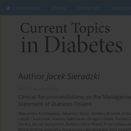
Current issue
Archive
Online first
About the
Author
Jacek Sieradzki
REPORT & GUIDELINES
Clinical Recommendations on the Management 
Statement of Diabetes Poland
Aleksandra Araszkiewicz
,
Sebastian Borys
,
Marlena Broncel
,
Andrz
Leszek Czupryniak
,
Mariusz Dąbrowski
,
Grzegorz Dzida
,
Tomasz D
Górska
,
Janusz Gumprecht
,
Barbara Idzior-Waluś
,
Przemysława Ja
Klupa
,
Andrzej Kokoszka
,
Anna Korzon-Burakowska
,
Irina Kowals