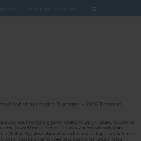
 Journal
Instructions for authors
of Individuals with Diabetes – 2026 Position
ej Budzyński
,
Katarzyna Cyganek
,
Katarzyna Cypryk
,
Katarzyna Cyranka
,
ziedzic
,
Edward Franek
,
Danuta Gajewska
,
Andrzej Gawrecki
,
Maria
rosz-Chobot
,
Zbigniew Kalarus
,
Monika Karczewska-Kupczewska
,
Tomasz
ka
,
Adam Krętowski
,
Hanna Kwiendacz
,
Lilianna Majkowska
,
Maciej