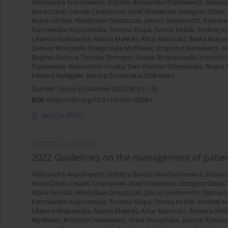
Aleksandra Araszkiewicz
,
Elżbieta Bandurska-Stankiewicz
,
Sebasti
Anna Czech
,
Leszek Czupryniak
,
Józef Drzewoski
,
Grzegorz Dzida
,
Maria Górska
,
Władysław Grzeszczak
,
Janusz Gumprecht
,
Barbara
Karczewska-Kupczewska
,
Tomasz Klupa
,
Teresa Koblik
,
Andrzej K
Lilianna Majkowska
,
Maciej Małecki
,
Artur Mamcarz
,
Beata Matyj
Dariusz Moczulski
,
Małgorzata Myśliwiec
,
Krzysztof Narkiewicz
,
A
Bogdan Solnica
,
Tomasz Stompór
,
Marek Strączkowski
,
Krzysztof
Szypowska
,
Aleksandra Uruska
,
Ewa Wender-Ożegowska
,
Bogna 
Edward Wylęgała
,
Dorota Zozulińska-Ziółkiewicz
Current Topics in Diabetes 2023;3(1):1-133
DOI
:
https://doi.org/10.5114/ctd/160061
Article
(PDF)
REPORT & GUIDELINES
2022 Guidelines on the management of patient
Aleksandra Araszkiewicz
,
Elżbieta Bandurska-Stankiewicz
,
Sebasti
Anna Czech
,
Leszek Czupryniak
,
Józef Drzewoski
,
Grzegorz Dzida
,
Maria Górska
,
Władysław Grzeszczak
,
Janusz Gumprecht
,
Barbara
Karczewska-Kupczewska
,
Tomasz Klupa
,
Teresa Koblik
,
Andrzej K
Lilianna Majkowska
,
Maciej Małecki
,
Artur Mamcarz
,
Barbara Mirk
Myśliwiec
,
Krzysztof Narkiewicz
,
Anna Noczyńska
,
Joanna Rymas