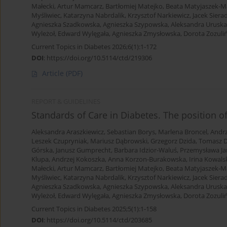
Małecki
,
Artur Mamcarz
,
Bartłomiej Matejko
,
Beata Matyjaszek-M
Myśliwiec
,
Katarzyna Nabrdalik
,
Krzysztof Narkiewicz
,
Jacek Siera
Agnieszka Szadkowska
,
Agnieszka Szypowska
,
Aleksandra Uruska
Wyleżoł
,
Edward Wylęgała
,
Agnieszka Zmysłowska
,
Dorota Zozuliń
Current Topics in Diabetes 2026;6(1):1-172
DOI
:
https://doi.org/10.5114/ctd/219306
Article
(PDF)
REPORT & GUIDELINES
Standards of Care in Diabetes. The position o
Aleksandra Araszkiewicz
,
Sebastian Borys
,
Marlena Broncel
,
Andrz
Leszek Czupryniak
,
Mariusz Dąbrowski
,
Grzegorz Dzida
,
Tomasz D
Górska
,
Janusz Gumprecht
,
Barbara Idzior-Waluś
,
Przemysława Ja
Klupa
,
Andrzej Kokoszka
,
Anna Korzon-Burakowska
,
Irina Kowals
Małecki
,
Artur Mamcarz
,
Bartłomiej Matejko
,
Beata Matyjaszek-M
Myśliwiec
,
Katarzyna Nabrdalik
,
Krzysztof Narkiewicz
,
Jacek Siera
Agnieszka Szadkowska
,
Agnieszka Szypowska
,
Aleksandra Uruska
Wyleżoł
,
Edward Wylęgała
,
Agnieszka Zmysłowska
,
Dorota Zozuliń
Current Topics in Diabetes 2025;5(1):1-158
DOI
:
https://doi.org/10.5114/ctd/203685