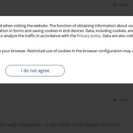
Stats
 when visiting the website. The function of obtaining information about use
f Diabetes Poland – 2024
tion in forms and saving cookies in end devices. Data, including cookies, are
o analyze the traffic in accordance with the
Privacy policy
. Data are also co
an Borys
,
Marlena Broncel
,
Andrzej Budzyński
,
Katarzyna Cyganek
,
rz Dzida
,
Tomasz Dziedzic
,
Edward Franek
,
Danuta Gajewska
,
Andrzej
,
Przemysława Jarosz-Chobot
,
Zbigniew Kalarus
,
Monika Karczewska-
 your browser. Restricted use of cookies in the browser configuration may a
akowska
,
Irina Kowalska
,
Adam Krętowski
,
Hanna Kwiendacz
,
Lilianna
eata Matyjaszek-Matuszek
,
Beata Mianowska
,
Beata Mrozikiewicz-
 Narkiewicz
,
Jacek Sieradzki
,
Jan Skupień
,
Bogdan Solnica
,
Tomasz
I do not agree
zypowska
,
Aleksandra Uruska
,
Ewa Wender-Ożegowska
,
Przemysław
szka Zmysłowska
,
Dorota Zozulińska-Ziółkiewicz
Stats
s with diabetes - a position of Diabetes Poland