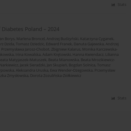
Stats
f Diabetes Poland – 2024
an Borys
,
Marlena Broncel
,
Andrzej Budzyński
,
Katarzyna Cyganek
,
rz Dzida
,
Tomasz Dziedzic
,
Edward Franek
,
Danuta Gajewska
,
Andrzej
,
Przemysława Jarosz-Chobot
,
Zbigniew Kalarus
,
Monika Karczewska-
akowska
,
Irina Kowalska
,
Adam Krętowski
,
Hanna Kwiendacz
,
Lilianna
eata Matyjaszek-Matuszek
,
Beata Mianowska
,
Beata Mrozikiewicz-
 Narkiewicz
,
Jacek Sieradzki
,
Jan Skupień
,
Bogdan Solnica
,
Tomasz
zypowska
,
Aleksandra Uruska
,
Ewa Wender-Ożegowska
,
Przemysław
szka Zmysłowska
,
Dorota Zozulińska-Ziółkiewicz
Stats