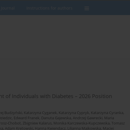
 Journal
Instructions for authors
of Individuals with Diabetes – 2026 Position
ej Budzyński
,
Katarzyna Cyganek
,
Katarzyna Cypryk
,
Katarzyna Cyranka
,
ziedzic
,
Edward Franek
,
Danuta Gajewska
,
Andrzej Gawrecki
,
Maria
rosz-Chobot
,
Zbigniew Kalarus
,
Monika Karczewska-Kupczewska
,
Tomasz
ka
,
Adam Krętowski
,
Hanna Kwiendacz
,
Lilianna Majkowska
,
Maciej