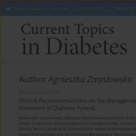
Current issue
Archive
Online first
About the
Author
Agnieszka Zmysłowska
REPORT & GUIDELINES
Clinical Recommendations on the Management 
Statement of Diabetes Poland
Aleksandra Araszkiewicz
,
Sebastian Borys
,
Marlena Broncel
,
Andrz
Leszek Czupryniak
,
Mariusz Dąbrowski
,
Grzegorz Dzida
,
Tomasz D
Górska
,
Janusz Gumprecht
,
Barbara Idzior-Waluś
,
Przemysława Ja
Klupa
,
Andrzej Kokoszka
,
Anna Korzon-Burakowska
,
Irina Kowals