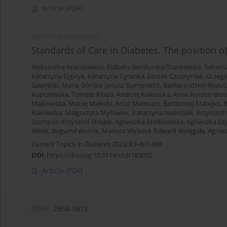
Article
(PDF)
REPORT & GUIDELINES
Standards of Care in Diabetes. The position o
Aleksandra Araszkiewicz
,
Elżbieta Bandurska-Stankiewicz
,
Sebasti
Katarzyna Cypryk
,
Katarzyna Cyranka
,
Leszek Czupryniak
,
Grzego
Gawrecki
,
Maria Górska
,
Janusz Gumprecht
,
Barbara Idzior-Waluś
Kupczewska
,
Tomasz Klupa
,
Andrzej Kokoszka
,
Anna Korzon-Bur
Majkowska
,
Maciej Małecki
,
Artur Mamcarz
,
Bartlomiej Matejko
,
B
Rakowska
,
Małgorzata Myśliwiec
,
Katarzyna Nabrdalik
,
Krzysztof
Stompór
,
Krzysztof Strojek
,
Agnieszka Szadkowska
,
Agnieszka S
Witek
,
Bogumił Wolnik
,
Mariusz Wyleżoł
,
Edward Wylęgała
,
Agnie
Current Topics in Diabetes 2023;3(3-4):1-348
DOI
:
https://doi.org/10.5114/ctd/183052
Article
(PDF)
ISSN:
2956-5812