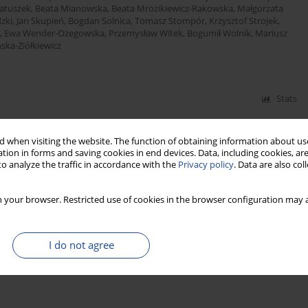
atuszek
,
Beata Mianowska
,
Beata Mrozikiewicz-Rakowska
,
Małgorzata
dzki
,
Jan Skupień
,
Bogdan Solnica
,
Tomasz Stompór
,
Krzysztof Strojek
,
,
Ewa Wender-Ożegowska
,
Przemysław Witek
,
Bogumił Wolnik
,
Mariusz
ska-Ziółkiewicz
Stats
 when visiting the website. The function of obtaining information about use
tion in forms and saving cookies in end devices. Data, including cookies, are
f Diabetes Poland – 2025
o analyze the traffic in accordance with the
Privacy policy
. Data are also co
ej Budzyński
,
Katarzyna Cyganek
,
Katarzyna Cypryk
,
Katarzyna Cyranka
,
ziedzic
,
Edward Franek
,
Danuta Gajewska
,
Andrzej Gawrecki
,
Maria
 your browser. Restricted use of cookies in the browser configuration may a
rosz-Chobot
,
Zbigniew Kalarus
,
Monika Karczewska-Kupczewska
,
Tomasz
ka
,
Adam Krętowski
,
Hanna Kwiendacz
,
Lilianna Majkowska
,
Maciej
atuszek
,
Beata Mianowska
,
Beata Mrozikiewicz-Rakowska
,
Małgorzata
dzki
,
Jan Skupień
,
Bogdan Solnica
,
Tomasz Stompór
,
Krzysztof Strojek
,
I do not agree
,
Ewa Wender-Ożegowska
,
Przemysław Witek
,
Bogumił Wolnik
,
Mariusz
ska-Ziółkiewicz