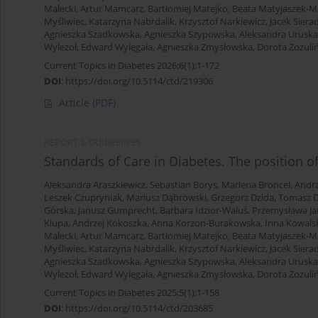
Małecki
,
Artur Mamcarz
,
Bartłomiej Matejko
,
Beata Matyjaszek-M
Myśliwiec
,
Katarzyna Nabrdalik
,
Krzysztof Narkiewicz
,
Jacek Siera
Agnieszka Szadkowska
,
Agnieszka Szypowska
,
Aleksandra Uruska
Wyleżoł
,
Edward Wylęgała
,
Agnieszka Zmysłowska
,
Dorota Zozuliń
Current Topics in Diabetes 2026;6(1):1-172
DOI
:
https://doi.org/10.5114/ctd/219306
Article
(PDF)
REPORT & GUIDELINES
Standards of Care in Diabetes. The position o
Aleksandra Araszkiewicz
,
Sebastian Borys
,
Marlena Broncel
,
Andrz
Leszek Czupryniak
,
Mariusz Dąbrowski
,
Grzegorz Dzida
,
Tomasz D
Górska
,
Janusz Gumprecht
,
Barbara Idzior-Waluś
,
Przemysława Ja
Klupa
,
Andrzej Kokoszka
,
Anna Korzon-Burakowska
,
Irina Kowals
Małecki
,
Artur Mamcarz
,
Bartłomiej Matejko
,
Beata Matyjaszek-M
Myśliwiec
,
Katarzyna Nabrdalik
,
Krzysztof Narkiewicz
,
Jacek Siera
Agnieszka Szadkowska
,
Agnieszka Szypowska
,
Aleksandra Uruska
Wyleżoł
,
Edward Wylęgała
,
Agnieszka Zmysłowska
,
Dorota Zozuliń
Current Topics in Diabetes 2025;5(1):1-158
DOI
:
https://doi.org/10.5114/ctd/203685