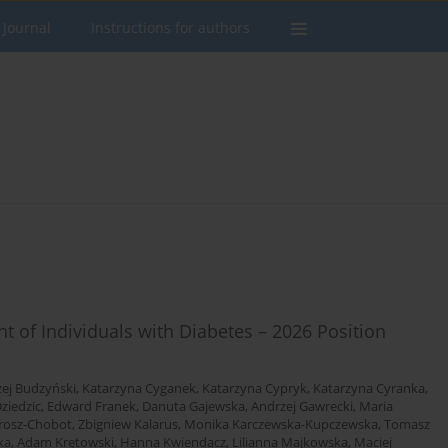
 Journal
Instructions for authors
of Individuals with Diabetes – 2026 Position
ej Budzyński
,
Katarzyna Cyganek
,
Katarzyna Cypryk
,
Katarzyna Cyranka
,
ziedzic
,
Edward Franek
,
Danuta Gajewska
,
Andrzej Gawrecki
,
Maria
rosz-Chobot
,
Zbigniew Kalarus
,
Monika Karczewska-Kupczewska
,
Tomasz
ka
,
Adam Krętowski
,
Hanna Kwiendacz
,
Lilianna Majkowska
,
Maciej