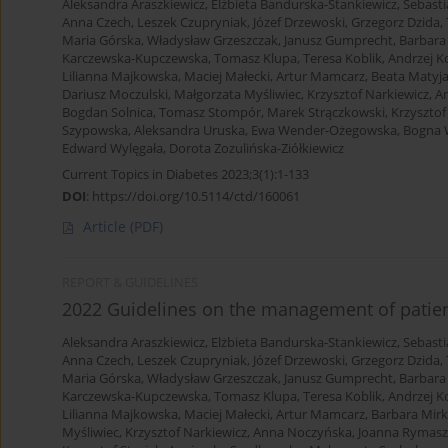
Aleksandra Araszkiewicz
,
Elżbieta Bandurska-Stankiewicz
,
Sebasti
Anna Czech
,
Leszek Czupryniak
,
Józef Drzewoski
,
Grzegorz Dzida
,
Maria Górska
,
Władysław Grzeszczak
,
Janusz Gumprecht
,
Barbara
Karczewska-Kupczewska
,
Tomasz Klupa
,
Teresa Koblik
,
Andrzej K
Lilianna Majkowska
,
Maciej Małecki
,
Artur Mamcarz
,
Beata Matyj
Dariusz Moczulski
,
Małgorzata Myśliwiec
,
Krzysztof Narkiewicz
,
A
Bogdan Solnica
,
Tomasz Stompór
,
Marek Strączkowski
,
Krzysztof
Szypowska
,
Aleksandra Uruska
,
Ewa Wender-Ożegowska
,
Bogna 
Edward Wylęgała
,
Dorota Zozulińska-Ziółkiewicz
Current Topics in Diabetes 2023;3(1):1-133
DOI
:
https://doi.org/10.5114/ctd/160061
Article
(PDF)
REPORT & GUIDELINES
2022 Guidelines on the management of patient
Aleksandra Araszkiewicz
,
Elżbieta Bandurska-Stankiewicz
,
Sebasti
Anna Czech
,
Leszek Czupryniak
,
Józef Drzewoski
,
Grzegorz Dzida
,
Maria Górska
,
Władysław Grzeszczak
,
Janusz Gumprecht
,
Barbara
Karczewska-Kupczewska
,
Tomasz Klupa
,
Teresa Koblik
,
Andrzej K
Lilianna Majkowska
,
Maciej Małecki
,
Artur Mamcarz
,
Barbara Mirk
Myśliwiec
,
Krzysztof Narkiewicz
,
Anna Noczyńska
,
Joanna Rymas