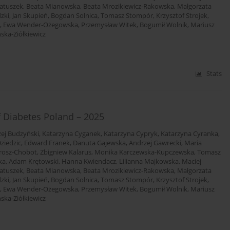
atuszek
,
Beata Mianowska
,
Beata Mrozikiewicz-Rakowska
,
Małgorzata
dzki
,
Jan Skupień
,
Bogdan Solnica
,
Tomasz Stompór
,
Krzysztof Strojek
,
,
Ewa Wender-Ożegowska
,
Przemysław Witek
,
Bogumił Wolnik
,
Mariusz
ska-Ziółkiewicz
Stats
f Diabetes Poland – 2025
ej Budzyński
,
Katarzyna Cyganek
,
Katarzyna Cypryk
,
Katarzyna Cyranka
,
ziedzic
,
Edward Franek
,
Danuta Gajewska
,
Andrzej Gawrecki
,
Maria
rosz-Chobot
,
Zbigniew Kalarus
,
Monika Karczewska-Kupczewska
,
Tomasz
ka
,
Adam Krętowski
,
Hanna Kwiendacz
,
Lilianna Majkowska
,
Maciej
atuszek
,
Beata Mianowska
,
Beata Mrozikiewicz-Rakowska
,
Małgorzata
dzki
,
Jan Skupień
,
Bogdan Solnica
,
Tomasz Stompór
,
Krzysztof Strojek
,
,
Ewa Wender-Ożegowska
,
Przemysław Witek
,
Bogumił Wolnik
,
Mariusz
ska-Ziółkiewicz