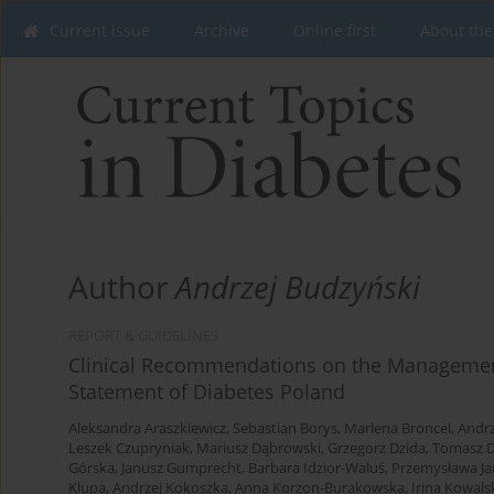
Current issue
Archive
Online first
About the
Author
Andrzej Budzyński
REPORT & GUIDELINES
Clinical Recommendations on the Management 
Statement of Diabetes Poland
Aleksandra Araszkiewicz
,
Sebastian Borys
,
Marlena Broncel
,
Andrz
Leszek Czupryniak
,
Mariusz Dąbrowski
,
Grzegorz Dzida
,
Tomasz D
Górska
,
Janusz Gumprecht
,
Barbara Idzior-Waluś
,
Przemysława Ja
Klupa
,
Andrzej Kokoszka
,
Anna Korzon-Burakowska
,
Irina Kowals