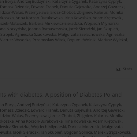
an Borys
,
Andrzej Budzyński
,
Katarzyna Cyganek
,
Katarzyna Cypryk
,
Tomasz Dziedzic
,
Edward Franek
,
Danuta Gajewska
,
Andrzej Gawrecki
,
 Idzior-Waluś
,
Przemysława Jarosz-Chobot
,
Zbigniew Kalarus
,
Monika
okoszka
,
Anna Korzon-Burakowska
,
Irina Kowalska
,
Adam Krętowski
,
aszek-Matuszek
,
Barbara Mirkiewicz-Sieradzka
,
Wojciech Młynarski
,
nna Noczyńska
,
Joanna Rymaszewska
,
Jacek Sieradzki
,
Jan Skupień
,
 Strojek
,
Agnieszka Szadkowska
,
Małgorzata Szelachowska
,
Agnieszka
Wierusz-Wysocka
,
Przemysław Witek
,
Bogumił Wolnik
,
Mariusz Wyleżoł
,
Stats
s with diabetes. A position of Diabetes Poland
an Borys
,
Andrzej Budzyński
,
Katarzyna Cyganek
,
Katarzyna Cypryk
,
Tomasz Dziedzic
,
Edward Franek
,
Danuta Gajewska
,
Andrzej Gawrecki
,
 Idzior-Waluś
,
Przemysława Jarosz-Chobot
,
Zbigniew Kalarus
,
Monika
okoszka
,
Anna Korzon-Burakowska
,
Irina Kowalska
,
Adam Krętowski
,
iewicz-Sieradzka
,
Wojciech Młynarski
,
Dariusz Moczulski
,
Małgorzata
zewska
,
Jacek Sieradzki
,
Jan Skupień
,
Bogdan Solnica
,
Marek Strączkowski
,