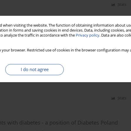
Stats
 when visiting the website. The function of obtaining information about use
f Diabetes Poland – 2024
tion in forms and saving cookies in end devices. Data, including cookies, are
o analyze the traffic in accordance with the
Privacy policy
. Data are also co
an Borys
,
Marlena Broncel
,
Andrzej Budzyński
,
Katarzyna Cyganek
,
rz Dzida
,
Tomasz Dziedzic
,
Edward Franek
,
Danuta Gajewska
,
Andrzej
,
Przemysława Jarosz-Chobot
,
Zbigniew Kalarus
,
Monika Karczewska-
 your browser. Restricted use of cookies in the browser configuration may a
akowska
,
Irina Kowalska
,
Adam Krętowski
,
Hanna Kwiendacz
,
Lilianna
eata Matyjaszek-Matuszek
,
Beata Mianowska
,
Beata Mrozikiewicz-
 Narkiewicz
,
Jacek Sieradzki
,
Jan Skupień
,
Bogdan Solnica
,
Tomasz
I do not agree
zypowska
,
Aleksandra Uruska
,
Ewa Wender-Ożegowska
,
Przemysław
szka Zmysłowska
,
Dorota Zozulińska-Ziółkiewicz
Stats
s with diabetes - a position of Diabetes Poland