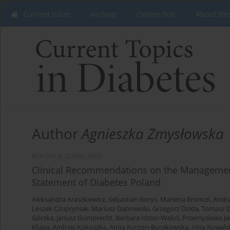
Current issue
Archive
Online first
About the
Author
Agnieszka Zmysłowska
REPORT & GUIDELINES
Clinical Recommendations on the Management 
Statement of Diabetes Poland
Aleksandra Araszkiewicz
,
Sebastian Borys
,
Marlena Broncel
,
Andrz
Leszek Czupryniak
,
Mariusz Dąbrowski
,
Grzegorz Dzida
,
Tomasz D
Górska
,
Janusz Gumprecht
,
Barbara Idzior-Waluś
,
Przemysława Ja
Klupa
,
Andrzej Kokoszka
,
Anna Korzon-Burakowska
,
Irina Kowals