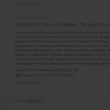
Article
(PDF)
REPORT & GUIDELINES
Standards of Care in Diabetes. The position o
Aleksandra Araszkiewicz
,
Elżbieta Bandurska-Stankiewicz
,
Sebasti
Katarzyna Cypryk
,
Katarzyna Cyranka
,
Leszek Czupryniak
,
Grzego
Gawrecki
,
Maria Górska
,
Janusz Gumprecht
,
Barbara Idzior-Waluś
Kupczewska
,
Tomasz Klupa
,
Andrzej Kokoszka
,
Anna Korzon-Bur
Majkowska
,
Maciej Małecki
,
Artur Mamcarz
,
Bartlomiej Matejko
,
B
Rakowska
,
Małgorzata Myśliwiec
,
Katarzyna Nabrdalik
,
Krzysztof
Stompór
,
Krzysztof Strojek
,
Agnieszka Szadkowska
,
Agnieszka S
Witek
,
Bogumił Wolnik
,
Mariusz Wyleżoł
,
Edward Wylęgała
,
Agnie
Current Topics in Diabetes 2023;3(3-4):1-348
DOI
:
https://doi.org/10.5114/ctd/183052
Article
(PDF)
ISSN:
2956-5812