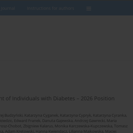
 Journal
Instructions for authors
of Individuals with Diabetes – 2026 Position
ej Budzyński
,
Katarzyna Cyganek
,
Katarzyna Cypryk
,
Katarzyna Cyranka
,
ziedzic
,
Edward Franek
,
Danuta Gajewska
,
Andrzej Gawrecki
,
Maria
rosz-Chobot
,
Zbigniew Kalarus
,
Monika Karczewska-Kupczewska
,
Tomasz
ka
,
Adam Krętowski
,
Hanna Kwiendacz
,
Lilianna Majkowska
,
Maciej