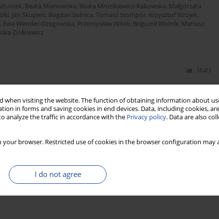
atuszek
,
Beata Mianowska
,
Beata Mrozikiewicz-Rakowska
,
Małgorzata
dzki
,
Jan Skupień
,
Bogdan Solnica
,
Tomasz Stompór
,
Krzysztof Strojek
,
,
Ewa Wender-Ożegowska
,
Przemysław Witek
,
Bogumił Wolnik
,
Mariusz
ska-Ziółkiewicz
Stats
 when visiting the website. The function of obtaining information about use
tion in forms and saving cookies in end devices. Data, including cookies, are
f Diabetes Poland – 2025
o analyze the traffic in accordance with the
Privacy policy
. Data are also co
ej Budzyński
,
Katarzyna Cyganek
,
Katarzyna Cypryk
,
Katarzyna Cyranka
,
ziedzic
,
Edward Franek
,
Danuta Gajewska
,
Andrzej Gawrecki
,
Maria
 your browser. Restricted use of cookies in the browser configuration may a
rosz-Chobot
,
Zbigniew Kalarus
,
Monika Karczewska-Kupczewska
,
Tomasz
ka
,
Adam Krętowski
,
Hanna Kwiendacz
,
Lilianna Majkowska
,
Maciej
atuszek
,
Beata Mianowska
,
Beata Mrozikiewicz-Rakowska
,
Małgorzata
dzki
,
Jan Skupień
,
Bogdan Solnica
,
Tomasz Stompór
,
Krzysztof Strojek
,
I do not agree
,
Ewa Wender-Ożegowska
,
Przemysław Witek
,
Bogumił Wolnik
,
Mariusz
ska-Ziółkiewicz