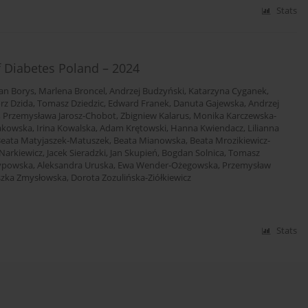
Stats
f Diabetes Poland – 2024
an Borys
,
Marlena Broncel
,
Andrzej Budzyński
,
Katarzyna Cyganek
,
rz Dzida
,
Tomasz Dziedzic
,
Edward Franek
,
Danuta Gajewska
,
Andrzej
,
Przemysława Jarosz-Chobot
,
Zbigniew Kalarus
,
Monika Karczewska-
akowska
,
Irina Kowalska
,
Adam Krętowski
,
Hanna Kwiendacz
,
Lilianna
eata Matyjaszek-Matuszek
,
Beata Mianowska
,
Beata Mrozikiewicz-
 Narkiewicz
,
Jacek Sieradzki
,
Jan Skupień
,
Bogdan Solnica
,
Tomasz
zypowska
,
Aleksandra Uruska
,
Ewa Wender-Ożegowska
,
Przemysław
szka Zmysłowska
,
Dorota Zozulińska-Ziółkiewicz
Stats